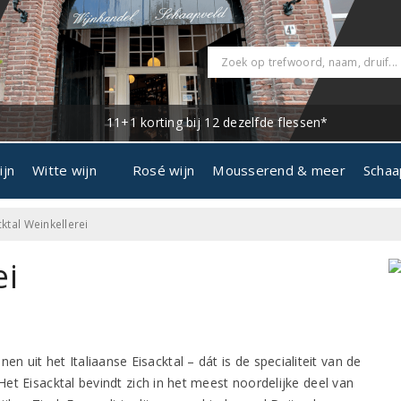
11+1 korting bij 12 dezelfde flessen*
ijn
Witte wijn
Rosé wijn
Mousserend & meer
Schaa
cktal Weinkellerei
ei
en uit het Italiaanse Eisacktal – dát is de specialiteit van de
 Het Eisacktal bevindt zich in het meest noordelijke deel van