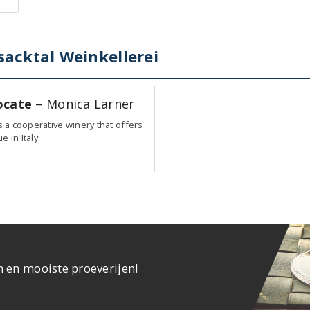
sacktal Weinkellerei
ocate
– Monica Larner
is a cooperative winery that offers
 in Italy.
n en mooiste proeverijen!