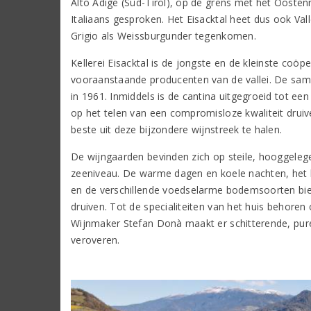
Alto Adige (Süd-Tirol), op de grens met het Oostenri
Italiaans gesproken. Het Eisacktal heet dus ook Vall
Grigio als Weissburgunder tegenkomen.
Kellerei Eisacktal is de jongste en de kleinste coöp
vooraanstaande producenten van de vallei. De same
in 1961. Inmiddels is de cantina uitgegroeid tot een
op het telen van een compromisloze kwaliteit drui
beste uit deze bijzondere wijnstreek te halen.
De wijngaarden bevinden zich op steile, hooggeleg
zeeniveau. De warme dagen en koele nachten, het la
en de verschillende voedselarme bodemsoorten bied
druiven. Tot de specialiteiten van het huis behoren
Wijnmaker Stefan Donà maakt er schitterende, pure 
veroveren.