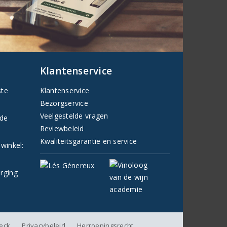
Klantenservice
ste
Klantenservice
Bezorgservice
Veelgestelde vragen
fde
Reviewbeleid
Kwaliteitsgarantie en service
 winkel:
orging
heck
Privacybeleid
Herroepingsrecht