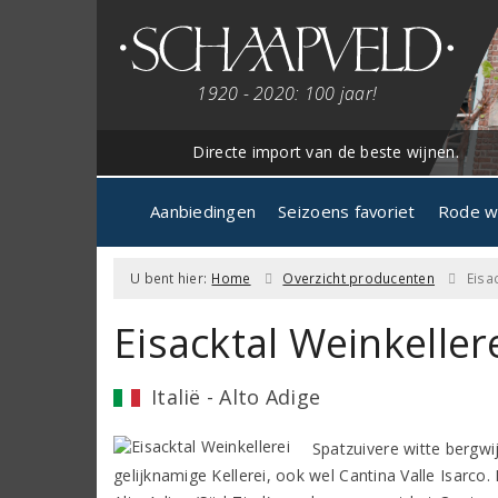
1920 - 2020: 100 jaar!
Directe import van de beste wijnen.
Aanbiedingen
Seizoens favoriet
Rode w
U bent hier:
Home
Overzicht producenten
Eisa
Eisacktal Weinkeller
Italië - Alto Adige
Spatzuivere witte bergwijn
gelijknamige Kellerei, ook wel Cantina Valle Isarco.