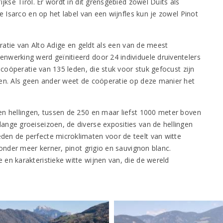
jkse Tirol. Er wordt in dit grensgebied zowel Duits als
e Isarco en op het label van een wijnfles kun je zowel Pinot
eratie van Alto Adige en geldt als een van de meest
nwerking werd geïnitieerd door 24 individuele druiventelers
 coöperatie van 135 leden, die stuk voor stuk gefocust zijn
ven. Als geen ander weet de coöperatie op deze manier het
en hellingen, tussen de 250 en maar liefst 1000 meter boven
nge groeiseizoen, de diverse exposities van de hellingen
en de perfecte microklimaten voor de teelt van witte
 onder meer kerner, pinot grigio en sauvignon blanc.
en karakteristieke witte wijnen van, die de wereld