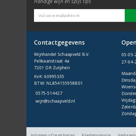
Handige wijn en spijs tips
Contactgegevens
Open
Wijnhandel Schaapveld B.V.
05-05-
Pelikaanstraat 4a
27-04-
7201 DR Zutphen
Maand
KvK: 60995335
Dinsda
BTW: NL854155958B01
Woens
0575-514427
Donder
Vrijdag
wijn@schaapveld.nl
Zaterd
Zondag
Inloggen of registreren
Klantenservice
Veilig wi