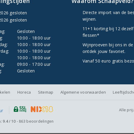
ingstijden
Waarom Schaapveld?
Directe import van de be
2026 gesloten
wijnen.
2026 gesloten
11+1 korting bij 12 dezel
ag:
Gesloten
flessen*
g:
10:00 - 18:00 uur
dag:
10:00 - 18:00 uur
Wijnproeven bij ons in de
dag:
10:00 - 18:00 uur
ontdek jouw favoriet.
:
10:00 - 18:00 uur
Vanaf 50 euro gratis bez
ag:
09:00 - 17:00 uur
:
Gesloten
nkelen
Horeca
Sitemap
Algemene voorwaarden
Leeftijdsc
Alle pri
n:
9.4
/
10
-
863
beoordelingen