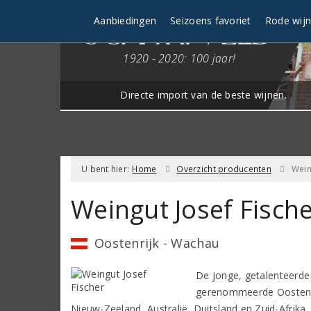
Aanbiedingen
Seizoens favoriet
Rode wij
1920 - 2020: 100 jaar!
Directe import van de beste wijnen.
U bent hier:
Home
Overzicht producenten
Wein
Weingut Josef Fisch
Oostenrijk - Wachau
De jonge, getalenteerde 
gerenommeerde Oostenrij
Nieuw-Zeeland, Australië, Duitsland en Zuid-Afrika.