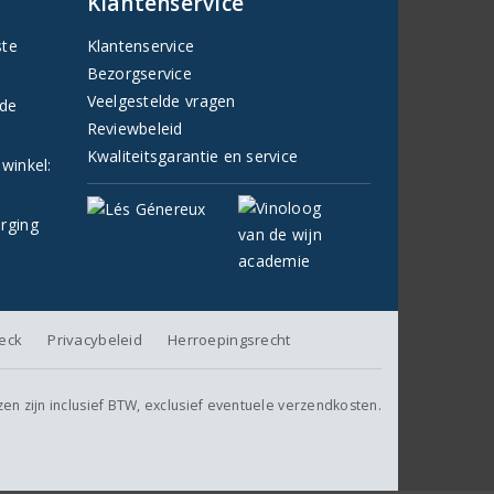
Klantenservice
ste
Klantenservice
Bezorgservice
Veelgestelde vragen
fde
Reviewbeleid
Kwaliteitsgarantie en service
 winkel:
orging
heck
Privacybeleid
Herroepingsrecht
jzen zijn inclusief BTW, exclusief eventuele verzendkosten.