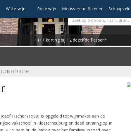
n
Witte wijn
Rosé wijn
Mousserend & meer
Schaapveld
11+1 korting bij 12 dezelfde flessen*
gut Josef Fischer
er
Josef Fischer (1989) is opgeleid tot wijnmaker aan de
kse vakschool in Klosterneuburg en deed ervaring op in
 In 2015 nam hij de leiding over het familiewijngoed over,