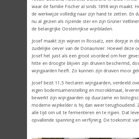
waar de familie Fischer al sinds 1898 wijn maakt. Hee
de werkwijze volledig naar zijn hand te zetten. En d
nu al gezien als rijzende ster en zijn Grüner Veltl
de belangrijke Oostenrijkse wijnbladen.
Josef maakt zijn wijnen in Rossatz, een dorpje in 
zuidelijke oever van de Donaurivier. Hoewel deze o
Josef het juist als een groot voordeel om hier gev
hitte en droogte blijven zijn druiven beschermd, do
wijngaarden heeft. Zo kunnen zijn druiven mooi gel
Josef bezit 11,5 hectaren wijngaarden, verdeeld over
eigen bodemsamenstelling en microklimaat, leveren
bewerkt zijn wijngaarden op duurzame en biologische
moderne wijnkelder is hij dan weer terughoudend. Z
alle tijd om uit te fermenteren en te rijpen. Dat le
opvallende spanning en verfijning. De toekomst va