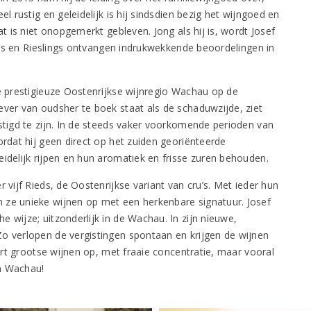
l rustig en geleidelijk is hij sindsdien bezig het wijngoed en
at is niet onopgemerkt gebleven. Jong als hij is, wordt Josef
iners en Rieslings ontvangen indrukwekkende beoordelingen in
de prestigieuze Oostenrijkse wijnregio Wachau op de
ever van oudsher te boek staat als de schaduwzijde, ziet
estigd te zijn. In de steeds vaker voorkomende perioden van
ordat hij geen direct op het zuiden georiënteerde
eidelijk rijpen en hun aromatiek en frisse zuren behouden.
 vijf Rieds, de Oostenrijkse variant van cru’s. Met ieder hun
 ze unieke wijnen op met een herkenbare signatuur. Josef
 wijze; uitzonderlijk in de Wachau. In zijn nieuwe,
o verlopen de vergistingen spontaan en krijgen de wijnen
vert grootse wijnen op, met fraaie concentratie, maar vooral
n Wachau!