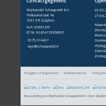
Contactgegevens
Open
Wijnhandel Schaapveld B.V.
05-05-
Pelikaanstraat 4a
27-04-
7201 DR Zutphen
Maand
KvK: 60995335
Dinsda
BTW: NL854155958B01
Woens
0575-514427
Donder
Vrijdag
wijn@schaapveld.nl
Zaterd
Zondag
Inloggen of registreren
Klantenservice
Veilig wi
Beoordeling van
Wijnhandel Schaapveld B.V.
door klante