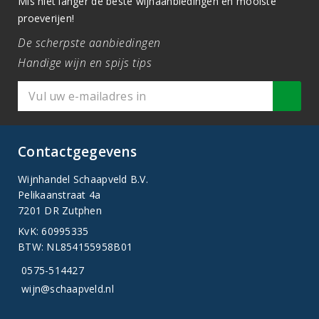
Mis niet langer de beste wijnaanbiedingen en mooiste
proeverijen!
De scherpste aanbiedingen
Handige wijn en spijs tips
Contactgegevens
Wijnhandel Schaapveld B.V.
Pelikaanstraat 4a
7201 DR Zutphen
KvK: 60995335
BTW: NL854155958B01
0575-514427
wijn@schaapveld.nl