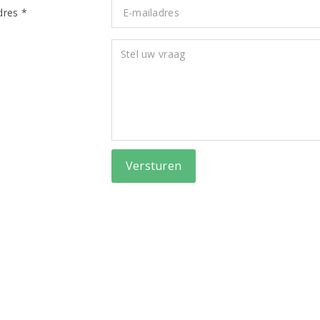
dres *
Versturen