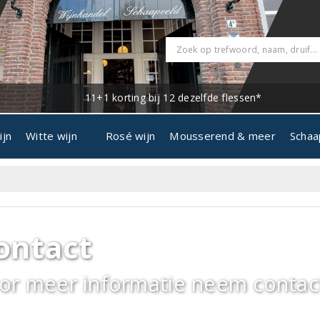
11+1 korting bij 12 dezelfde flessen*
ijn
Witte wijn
Rosé wijn
Mousserend & meer
Schaa
ontact
or meer informatie neem contac