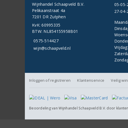
Wijnhandel Schaapveld B.V.
05-05-
Pelikaanstraat 4a
27-04-
7201 DR Zutphen
Maand
KvK: 60995335
Dinsda
BTW: NL854155958B01
Woens
0575-514427
Donder
Vrijdag
wijn@schaapveld.nl
Zaterd
Zondag
Inloggen of registreren
Klantenservice
Veilig wi
Beoordeling van
Wijnhandel Schaapveld B.V.
door klante