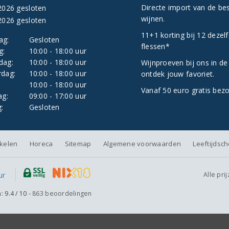
Directe import van de be
2026 gesloten
wijnen.
2026 gesloten
11+1 korting bij 12 dezel
ag:
Gesloten
flessen*
g:
10:00 - 18:00 uur
dag:
10:00 - 18:00 uur
Wijnproeven bij ons in de
dag:
10:00 - 18:00 uur
ontdek jouw favoriet.
:
10:00 - 18:00 uur
Vanaf 50 euro gratis bez
ag:
09:00 - 17:00 uur
:
Gesloten
nkelen
Horeca
Sitemap
Algemene voorwaarden
Leeftijdsc
Alle pri
n:
9.4
/
10
-
863
beoordelingen