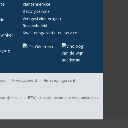
ste
Klantenservice
Bezorgservice
Veelgestelde vragen
fde
Reviewbeleid
Kwaliteitsgarantie en service
 winkel:
orging
heck
Privacybeleid
Herroepingsrecht
jzen zijn inclusief BTW, exclusief eventuele verzendkosten.