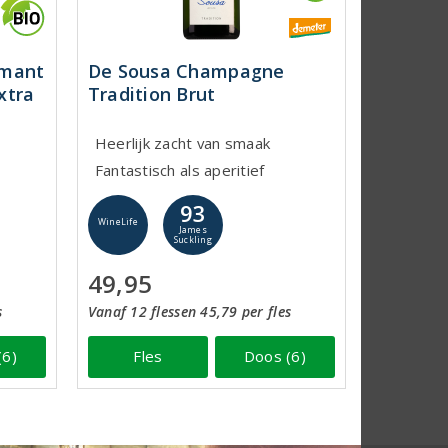
émant
De Sousa Champagne
xtra
Tradition Brut
Heerlijk zacht van smaak
Fantastisch als aperitief
93
WineLife
James
Suckling
49,95
s
Vanaf 12 flessen 45,79 per fles
(6)
Fles
Doos (6)