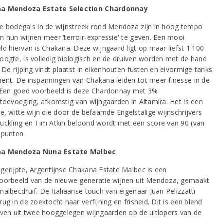
a Mendoza Estate Selection Chardonnay
e bodega's in de wijnstreek rond Mendoza zijn in hoog tempo
m hun wijnen meer ‘terroir-expressie' te geven. Een mooi
ld hiervan is Chakana. Deze wijngaard ligt op maar liefst 1.100
oogte, is volledig biologisch en de druiven worden met de hand
 De rijping vindt plaatst in eikenhouten fusten en eivormige tanks
ent. De inspanningen van Chakana leiden tot meer finesse in de
 Een goed voorbeeld is deze Chardonnay met 3%
rtoevoeging, afkomstig van wijngaarden in Altamira. Het is een
ge, witte wijn die door de befaamde Engelstalige wijnschrijvers
uckling en Tim Atkin beloond wordt met een score van 90 (van
 punten.
a Mendoza Nuna Estate Malbec
gerijpte, Argentijnse Chakana Estate Malbec is een
oorbeeld van de nieuwe generatie wijnen uit Mendoza, gemaakt
malbecdruif. De Italiaanse touch van eigenaar Juan Pelizzatti
ug in de zoektocht naar verfijning en frisheid. Dit is een blend
iven uit twee hooggelegen wijngaarden op de uitlopers van de