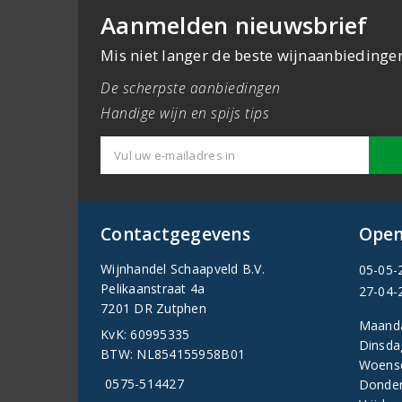
Aanmelden nieuwsbrief
Mis niet langer de beste wijnaanbiedinge
De scherpste aanbiedingen
Handige wijn en spijs tips
Contactgegevens
Open
Wijnhandel Schaapveld B.V.
05-05-
Pelikaanstraat 4a
27-04-
7201 DR Zutphen
Maand
KvK: 60995335
Dinsda
BTW: NL854155958B01
Woens
0575-514427
Donder