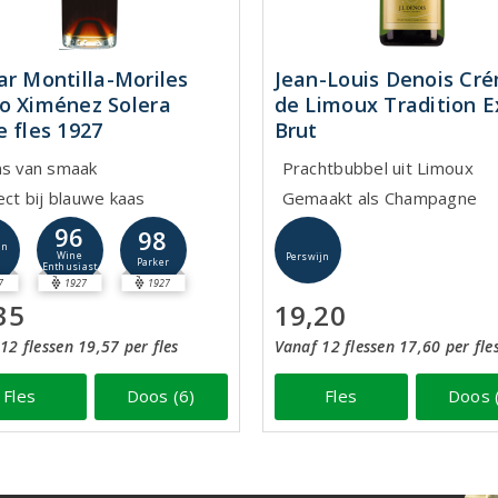
ar Montilla-Moriles
Jean-Louis Denois Cr
o Ximénez Solera
de Limoux Tradition E
e fles 1927
Brut
ns van smaak
Prachtbubbel uit Limoux
ect bij blauwe kaas
Gemaakt als Champagne
96
98
jn
Wine
Perswijn
Parker
Enthusiast
7
1927
1927
35
19,20
12 flessen 19,57 per fles
Vanaf 12 flessen 17,60 per fle
Fles
Doos (6)
Fles
Doos 