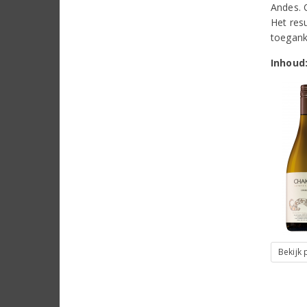
Andes. C
Het res
toeganke
Inhoud
Bekijk