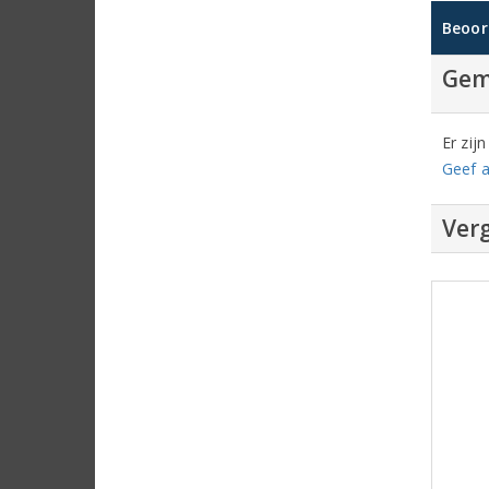
Beoor
Gem
Er zij
Geef a
Verg