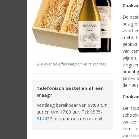
Chakan
De best
bezig o
voorbee
meter h
geplukt.
van cem
wijnen.
(Ga over de afbeelding om in te zoomen)
viognie
prachti
James S
de 100)
Telefonisch bestellen of een
vraag?
Chakan
Vandaag bereikbaar van 09:00 t/m
De hout
uur en t/m 17:00 uur. Tel:
0575-
schoolv
514427
of stuur ons een
e-mail
.
van de 
komt ter
van dru