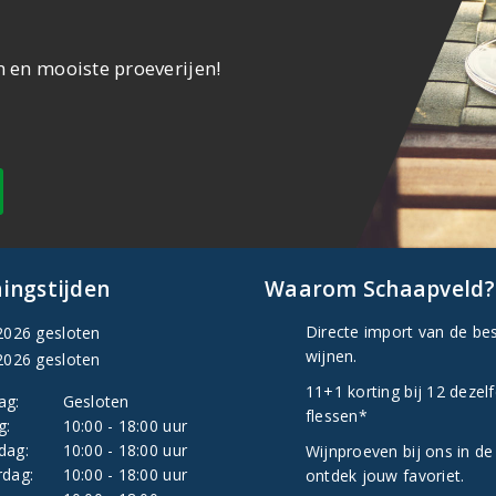
n en mooiste proeverijen!
ingstijden
Waarom Schaapveld?
Directe import van de be
2026 gesloten
wijnen.
2026 gesloten
11+1 korting bij 12 dezel
ag:
Gesloten
flessen*
g:
10:00 - 18:00 uur
dag:
10:00 - 18:00 uur
Wijnproeven bij ons in de
dag:
10:00 - 18:00 uur
ontdek jouw favoriet.