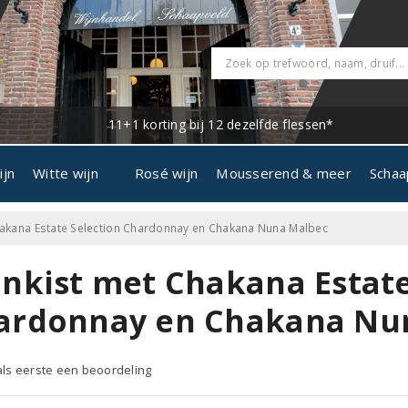
11+1 korting bij 12 dezelfde flessen*
ijn
Witte wijn
Rosé wijn
Mousserend & meer
Schaa
hakana Estate Selection Chardonnay en Chakana Nuna Malbec
jnkist met Chakana Estate
ardonnay en Chakana Nu
 als eerste een beoordeling