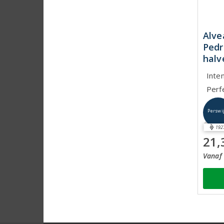
Alve
Pedr
halv
Inte
Perf
Perswi
192
21,
Vanaf 