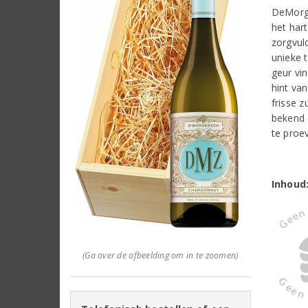
DeMorge
het har
zorgvul
unieke 
geur vin
hint van
frisse 
bekend 
te proe
Inhoud
(Ga over de afbeelding om in te zoomen)