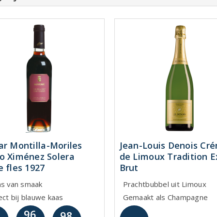
ar Montilla-Moriles
Jean-Louis Denois Cr
o Ximénez Solera
de Limoux Tradition E
e fles 1927
Brut
ns van smaak
Prachtbubbel uit Limoux
ect bij blauwe kaas
Gemaakt als Champagne
96
98