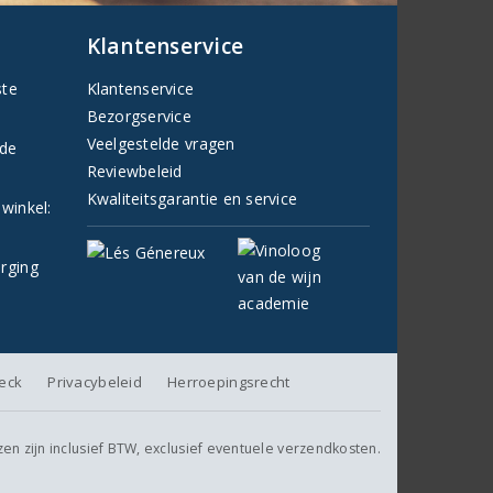
Klantenservice
ste
Klantenservice
Bezorgservice
Veelgestelde vragen
fde
Reviewbeleid
Kwaliteitsgarantie en service
 winkel:
orging
heck
Privacybeleid
Herroepingsrecht
jzen zijn inclusief BTW, exclusief eventuele verzendkosten.