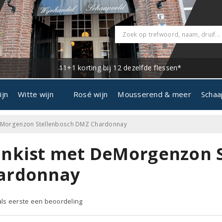
11+1 korting bij 12 dezelfde flessen*
ijn
Witte wijn
Rosé wijn
Mousserend & meer
Schaa
DeMorgenzon Stellenbosch DMZ Chardonnay
jnkist met DeMorgenzon 
ardonnay
 als eerste een beoordeling