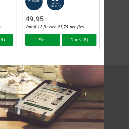
WineLife
James
Suckling
49,95
s
Vanaf 12 flessen 45,79 per fles
(6)
Fles
Doos (6)