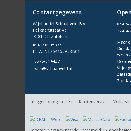
Contactgegevens
Open
Wijnhandel Schaapveld B.V.
05-05-
Pelikaanstraat 4a
27-04-
7201 DR Zutphen
Maand
KvK: 60995335
Dinsda
BTW: NL854155958B01
Woens
0575-514427
Donder
Vrijdag
wijn@schaapveld.nl
Zaterd
Zondag
Inloggen of registreren
Klantenservice
Veilig wi
Beoordeling van
Wijnhandel Schaapveld B.V.
door klante