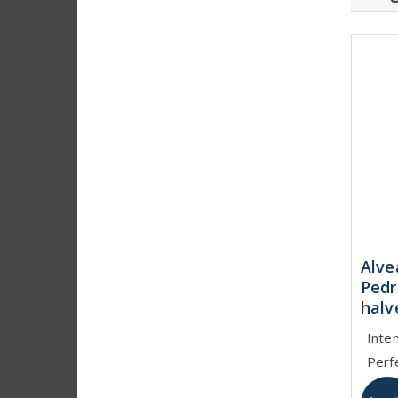
Alve
Pedr
halv
Inte
Perf