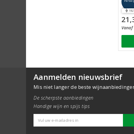
Perswi
192
21,
Vanaf 
Aanmelden nieuwsbrief
Mis niet langer de beste wijnaanbiedinge
De scherpste aanbiedingen
Handige wijn en spijs tips