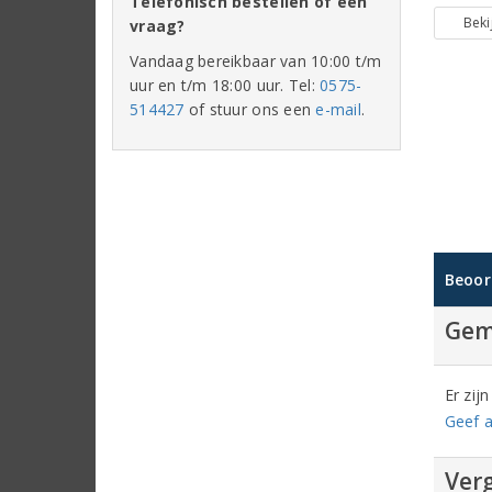
Telefonisch bestellen of een
Beki
vraag?
Vandaag bereikbaar van 10:00 t/m
uur en t/m 18:00 uur. Tel:
0575-
514427
of stuur ons een
e-mail
.
Beoor
Gem
Er zij
Geef a
Verg