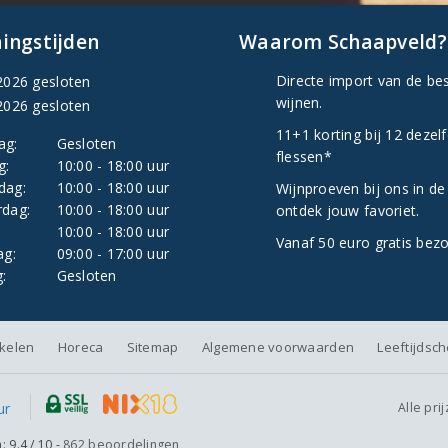
ingstijden
Waarom Schaapveld?
Directe import van de be
2026 gesloten
wijnen.
2026 gesloten
11+1 korting bij 12 dezel
ag:
Gesloten
flessen*
g:
10:00 - 18:00 uur
dag:
10:00 - 18:00 uur
Wijnproeven bij ons in de
dag:
10:00 - 18:00 uur
ontdek jouw favoriet.
:
10:00 - 18:00 uur
Vanaf 50 euro gratis bez
ag:
09:00 - 17:00 uur
:
Gesloten
nkelen
Horeca
Sitemap
Algemene voorwaarden
Leeftijdsc
Alle pri
n:
9.4
/
10
-
862
beoordelingen