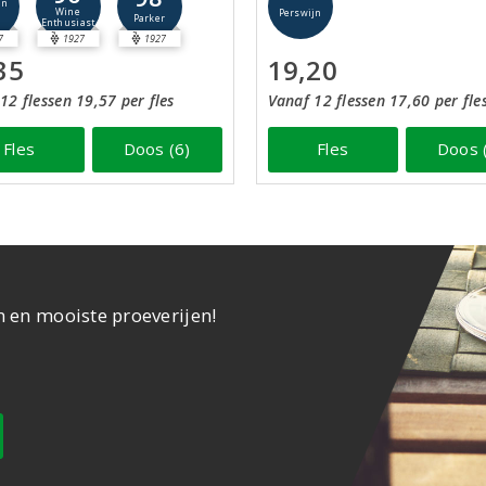
jn
Wine
Perswijn
Parker
Enthusiast
7
1927
1927
35
19,20
12 flessen 19,57 per fles
Vanaf 12 flessen 17,60 per fle
Fles
Doos (6)
Fles
Doos 
n en mooiste proeverijen!