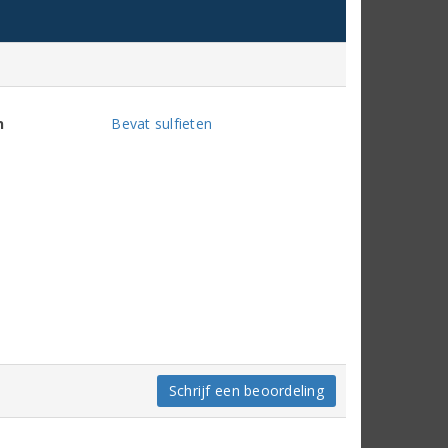
n
Bevat sulfieten
Schrijf een beoordeling