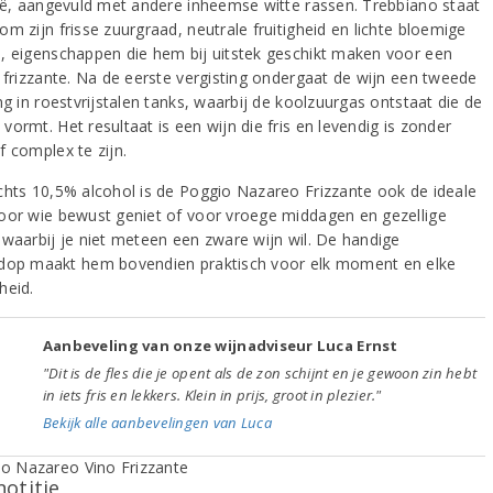
lië, aangevuld met andere inheemse witte rassen. Trebbiano staat
m zijn frisse zuurgraad, neutrale fruitigheid en lichte bloemige
, eigenschappen die hem bij uitstek geschikt maken voor een
e frizzante. Na de eerste vergisting ondergaat de wijn een tweede
ng in roestvrijstalen tanks, waarbij de koolzuurgas ontstaat die de
ormt. Het resultaat is een wijn die fris en levendig is zonder
f complex te zijn.
chts 10,5% alcohol is de Poggio Nazareo Frizzante ook de ideale
oor wie bewust geniet of voor vroege middagen en gezellige
 waarbij je niet meteen een zware wijn wil. De handige
dop maakt hem bovendien praktisch voor elk moment en elke
heid.
Aanbeveling van onze wijnadviseur Luca Ernst
"Dit is de fles die je opent als de zon schijnt en je gewoon zin hebt
in iets fris en lekkers. Klein in prijs, groot in plezier."
Bekijk alle aanbevelingen van Luca
notitie