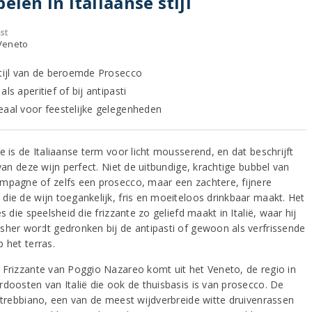
elen in Italiaanse stijl
st
 Veneto
stijl van de beroemde Prosecco
als aperitief of bij antipasti
eaal voor feestelijke gelegenheden
e is de Italiaanse term voor licht mousserend, en dat beschrijft
 van deze wijn perfect. Niet de uitbundige, krachtige bubbel van
mpagne of zelfs een prosecco, maar een zachtere, fijnere
die de wijn toegankelijk, fris en moeiteloos drinkbaar maakt. Het
es die speelsheid die frizzante zo geliefd maakt in Italië, waar hij
sher wordt gedronken bij de antipasti of gewoon als verfrissende
 het terras.
 Frizzante van Poggio Nazareo komt uit het Veneto, de regio in
rdoosten van Italië die ook de thuisbasis is van prosecco. De
s trebbiano, een van de meest wijdverbreide witte druivenrassen