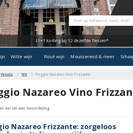
11+1 korting bij 12 dezelfde flessen*
ijn
Witte wijn
Rosé wijn
Mousserend & meer
Schaa
Veneto
Wit
Poggio Nazareo Vino Frizzante
ggio Nazareo Vino Frizzan
 als eerste een beoordeling
io Nazareo Frizzante: zorgeloos