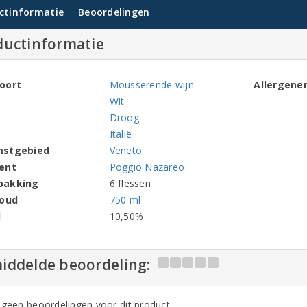
ctinformatie
Beoordelingen
ductinformatie
oort
Mousserende wijn
Allergene
Wit
Droog
Italië
mstgebied
Veneto
ent
Poggio Nazareo
pakking
6 flessen
houd
750 ml
l
10,50%
iddelde beoordeling:
n geen beoordelingen voor dit product,