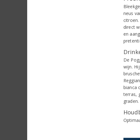
Bleekge
neus va
citroen.
direct 
en aang
pretent
Drinke
De Poggi
wijn. Hi
brusche
Reggian
bianca 
terras,
graden.
Houdb
Optimaa