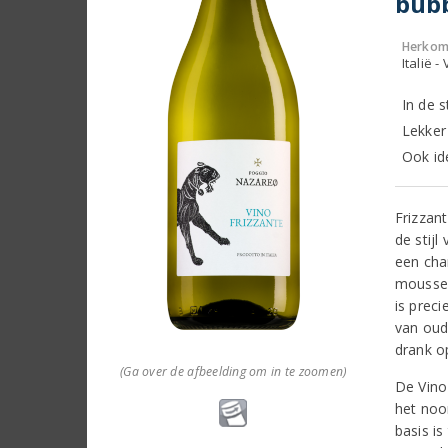
bubb
Herkom
Italië -
In de 
Lekker 
Ook id
Frizzant
de stijl
een cha
mousse 
is preci
van oud
drank op
(Ga over de afbeelding om in te zoomen)
De Vino
het noo
basis i