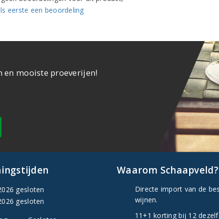
ls eerste een beoordeling
n en mooiste proeverijen!
ingstijden
Waarom Schaapveld?
Directe import van de be
2026 gesloten
wijnen.
2026 gesloten
11+1 korting bij 12 dezel