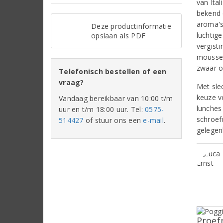
van Ita
bekend o
aroma's
Deze productinformatie
luchtig
opslaan als PDF
vergisti
mousse v
zwaar o
Telefonisch bestellen of een
vraag?
Met sle
keuze v
Vandaag bereikbaar van 10:00 t/m
lunches
uur en t/m 18:00 uur. Tel:
0575-
schroef
514427
of stuur ons een
e-mail
.
gelegen
Proef