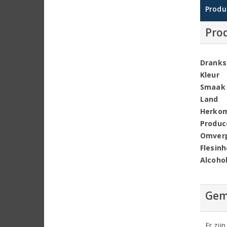
Produ
Pro
Dranks
Kleur
Smaak
Land
Herko
Produc
Omver
Flesin
Alcoho
Gem
Er zij