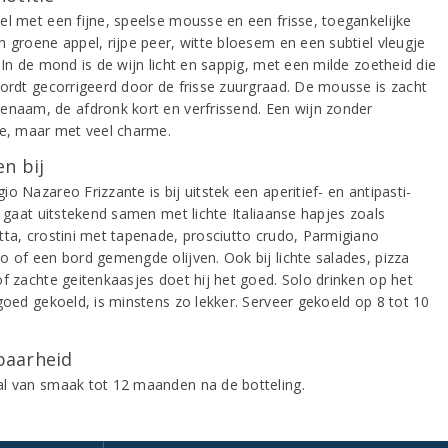
el met een fijne, speelse mousse en een frisse, toegankelijke
n groene appel, rijpe peer, witte bloesem en een subtiel vleugje
 In de mond is de wijn licht en sappig, met een milde zoetheid die
wordt gecorrigeerd door de frisse zuurgraad. De mousse is zacht
enaam, de afdronk kort en verfrissend. Een wijn zonder
ie, maar met veel charme.
n bij
o Nazareo Frizzante is bij uitstek een aperitief- en antipasti-
j gaat uitstekend samen met lichte Italiaanse hapjes zoals
tta, crostini met tapenade, prosciutto crudo, Parmigiano
o of een bord gemengde olijven. Ook bij lichte salades, pizza
of zachte geitenkaasjes doet hij het goed. Solo drinken op het
 goed gekoeld, is minstens zo lekker. Serveer gekoeld op 8 tot 10
aarheid
l van smaak tot 12 maanden na de botteling.