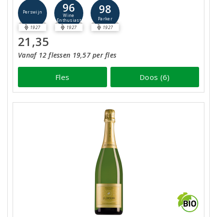
96
98
Perswijn
Wine
Parker
Enthusiast
1927
1927
1927
21,35
Vanaf 12 flessen 19,57 per fles
Fles
Doos (6)