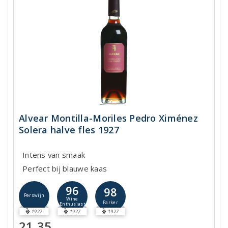
Alvear Montilla-Moriles Pedro Ximénez
Solera halve fles 1927
Intens van smaak
Perfect bij blauwe kaas
96
98
Perswijn
Wine
Parker
Enthusiast
1927
1927
1927
21,35