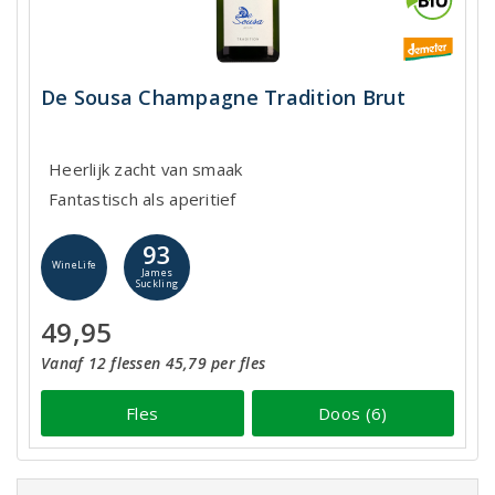
De Sousa Champagne Tradition Brut
Heerlijk zacht van smaak
Fantastisch als aperitief
93
WineLife
James
Suckling
49,95
Vanaf 12 flessen 45,79 per fles
Fles
Doos (6)