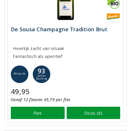
De Sousa Champagne Tradition Brut
Heerlijk zacht van smaak
Fantastisch als aperitief
93
WineLife
James
Suckling
49,95
Vanaf 12 flessen 45,79 per fles
Fles
Doos (6)