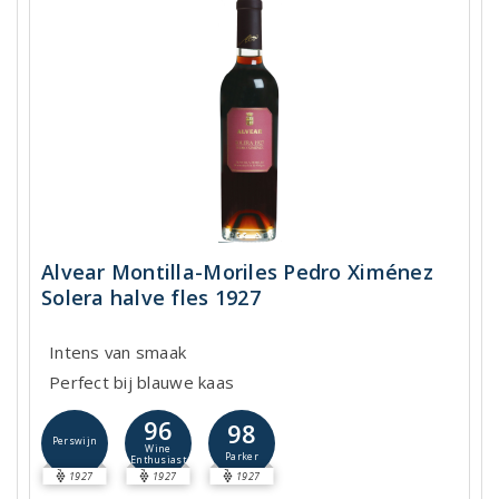
Alvear Montilla-Moriles Pedro Ximénez
Solera halve fles 1927
Intens van smaak
Perfect bij blauwe kaas
96
98
Perswijn
Wine
Parker
Enthusiast
1927
1927
1927