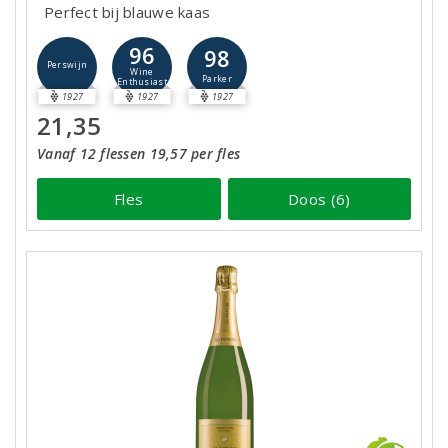
Perfect bij blauwe kaas
96
98
Perswijn
Wine
Parker
Enthusiast
1927
1927
1927
21,35
Vanaf 12 flessen 19,57 per fles
Fles
Doos (6)