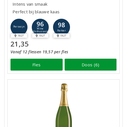
Intens van smaak
Perfect bij blauwe kaas
96
98
Perswijn
Wine
Parker
Enthusiast
1927
1927
1927
21,35
Vanaf 12 flessen 19,57 per fles
Fles
Doos (6)