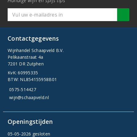
Handige wijn en spijs tips
Contactgegevens
Wijnhandel Schaapveld B.V.
Pelikaanstraat 4a
7201 DR Zutphen
KvK: 60995335
BTW: NL854155958B01
0575-514427
wijn@schaapveld.nl
Openingstijden
05-05-2026 gesloten