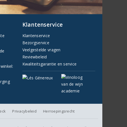
Klantenservice
ste
Klantenservice
Bezorgservice
Veelgestelde vragen
fde
Reviewbeleid
Kwaliteitsgarantie en service
 winkel:
orging
heck
Privacybeleid
Herroepingsrecht