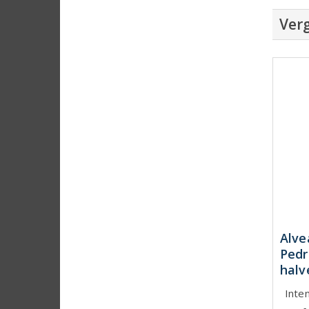
Verg
Alve
Pedr
halv
Inte