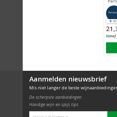
Perf
Perswi
192
21,
Vanaf 
Aanmelden nieuwsbrief
Mis niet langer de beste wijnaanbiedinge
De scherpste aanbiedingen
Handige wijn en spijs tips