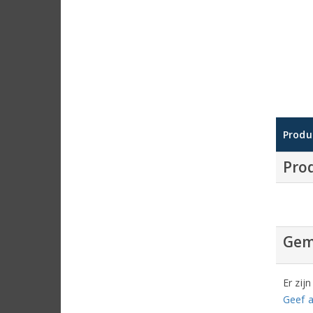
Produ
Pro
Gem
Er zij
Geef a