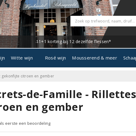
11+1 korting bij 12 dezelfde flessen*
ijn
Witte wijn
Rosé wijn
Mousserend & meer
Schaa
et gekonfijte citroen en gember
rets-de-Famille - Rillette
troen en gember
 als eerste een beoordeling