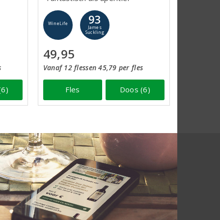
93
WineLife
James
Suckling
49,95
s
Vanaf 12 flessen 45,79 per fles
(6)
Fles
Doos (6)