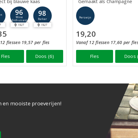
ect bij blauwe kaas
Gemaakt als Champagne
96
98
jn
Wine
Perswijn
Parker
Enthusiast
7
1927
1927
35
19,20
12 flessen 19,57 per fles
Vanaf 12 flessen 17,60 per fle
Fles
Doos (6)
Fles
Doos 
n en mooiste proeverijen!