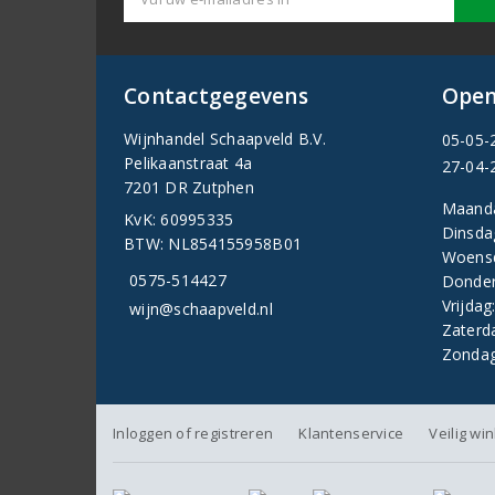
Contactgegevens
Open
Wijnhandel Schaapveld B.V.
05-05-
Pelikaanstraat 4a
27-04-
7201 DR Zutphen
Maand
KvK: 60995335
Dinsda
BTW: NL854155958B01
Woens
0575-514427
Donder
Vrijdag
wijn@schaapveld.nl
Zaterd
Zondag
Inloggen of registreren
Klantenservice
Veilig wi