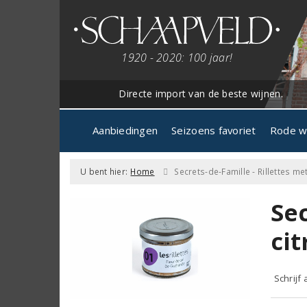
1920 - 2020: 100 jaar!
Directe import van de beste wijnen.
Aanbiedingen
Seizoens favoriet
Rode w
U bent hier:
Home
Secrets-de-Famille - Rillettes m
Sec
ci
Schrijf