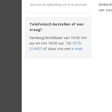
Ambacht
(Ga over de afbeelding om in te zoomen)
van zou
Telefonisch bestellen of een
vraag?
Vandaag bereikbaar van 10:00 t/m
uur en t/m 18:00 uur. Tel:
0575-
514427
of stuur ons een
e-mail
.