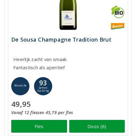
De Sousa Champagne Tradition Brut
Heerlijk zacht van smaak
Fantastisch als aperitief
93
WineLife
James
Suckling
49,95
Vanaf 12 flessen 45,79 per fles
Fles
Doos (6)