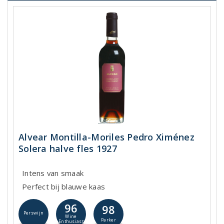
Alvear Montilla-Moriles Pedro Ximénez
Solera halve fles 1927
Intens van smaak
Perfect bij blauwe kaas
96
98
Perswijn
Wine
Parker
Enthusiast