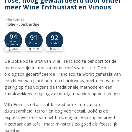
rosé, hoog gewaardeerd door onder
meer Wine Enthusiast en Vinous
Herkomst
Italië - Lombardije
94
91
92
Wine
Vinous
Falstaff
Enthusiast
2020
2020
2019
De Boké Rosé Brut van Villa Franciacorta behoort tot de
meest verfijnde mousserende rosés van Italië. Deze
biologisch gecertificeerde Franciacorta wordt gemaakt van
een blend van pinot nero en chardonnay, met een tweede
gisting op fles volgens de traditionele methode en een
indrukwekkende rijping van dertig maanden op de fijne gist.
Villa Franciacorta staat bekend om zijn focus op
duurzaamheid, terroir en oog voor detail. Boké is de
expressieve rosé van het huis: elegant van stijl en breed
inzetbaar aan tafel, maar minstens zo goed als feestelijk
aperitief.