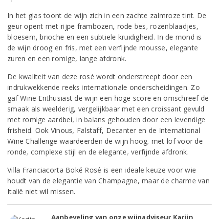
In het glas toont de wijn zich in een zachte zalmroze tint. De
geur opent met rijpe frambozen, rode bes, rozenblaadjes,
bloesem, brioche en een subtiele kruidigheid. In de mond is
de wijn droog en fris, met een verfijnde mousse, elegante
zuren en een romige, lange afdronk.
De kwaliteit van deze rosé wordt onderstreept door een
indrukwekkende reeks internationale onderscheidingen. Zo
gaf Wine Enthusiast de wijn een hoge score en omschreef de
smaak als weelderig, vergelijkbaar met een croissant gevuld
met romige aardbei, in balans gehouden door een levendige
frisheid. Ook Vinous, Falstaff, Decanter en de International
Wine Challenge waardeerden de wijn hoog, met lof voor de
ronde, complexe stijl en de elegante, verfijnde afdronk.
Villa Franciacorta Boké Rosé is een ideale keuze voor wie
houdt van de elegantie van Champagne, maar de charme van
Italië niet wil missen.
Aanbeveling van onze wijnadviseur Karijn