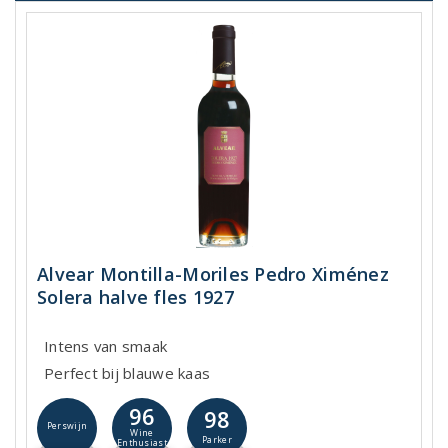
Alvear Montilla-Moriles Pedro Ximénez
Solera halve fles 1927
Intens van smaak
Perfect bij blauwe kaas
96
98
Perswijn
Wine
Parker
Enthusiast