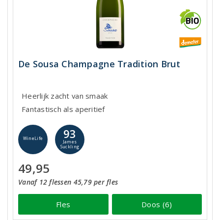
De Sousa Champagne Tradition Brut
Heerlijk zacht van smaak
Fantastisch als aperitief
93
WineLife
James
Suckling
49,95
Vanaf 12 flessen 45,79 per fles
Fles
Doos (6)