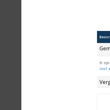
Beoor
Gem
Er zij
Geef a
Verg