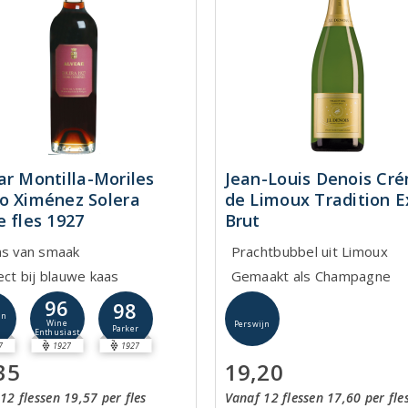
ar Montilla-Moriles
Jean-Louis Denois Cr
o Ximénez Solera
de Limoux Tradition E
e fles 1927
Brut
ns van smaak
Prachtbubbel uit Limoux
ect bij blauwe kaas
Gemaakt als Champagne
96
98
jn
Wine
Perswijn
Parker
Enthusiast
7
1927
1927
35
19,20
12 flessen 19,57 per fles
Vanaf 12 flessen 17,60 per fle