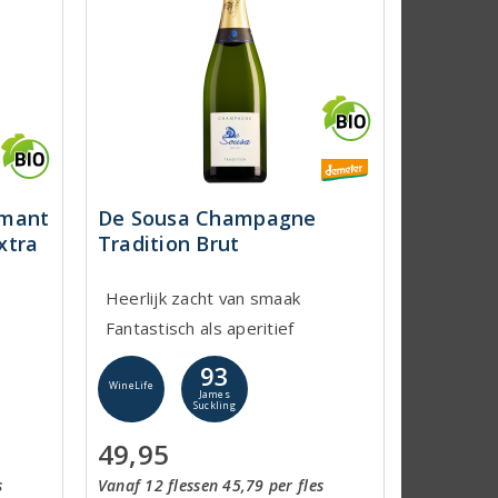
émant
De Sousa Champagne
xtra
Tradition Brut
Heerlijk zacht van smaak
Fantastisch als aperitief
93
WineLife
James
Suckling
49,95
s
Vanaf 12 flessen 45,79 per fles