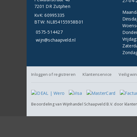
27-04-
7201 DR Zutphen
Maand
KvK: 60995335
Dinsda
BTW: NL854155958B01
Woens
0575-514427
Donder
Vrijdag
wijn@schaapveld.nl
Zaterd
Zondag
Inloggen of registreren
Klantenservice
Veilig wi
Beoordeling van
Wijnhandel Schaapveld B.V.
door klante