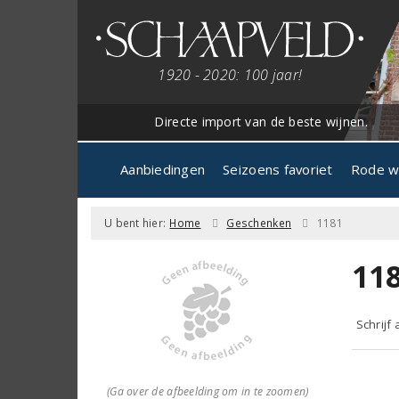
1920 - 2020: 100 jaar!
Directe import van de beste wijnen.
Aanbiedingen
Seizoens favoriet
Rode w
U bent hier:
Home
Geschenken
1181
11
Schrijf
(Ga over de afbeelding om in te zoomen)