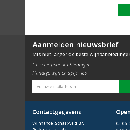
Aanmelden nieuwsbrief
Mis niet langer de beste wijnaanbiedinge
De scherpste aanbiedingen
Handige wijn en spijs tips
Contactgegevens
Open
Wijnhandel Schaapveld B.V.
05-05-
Pelikaanstraat 4a