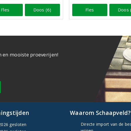
Fles
Doos (6)
Fles
Doos 
n en mooiste proeverijen!
ingstijden
Waarom Schaapveld?
Directe import van de be
2026 gesloten
wijnen.