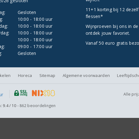
2026 gesloten
11+1 korting bij 12 dezel
ag:
Gesloten
flessen*
g:
10:00 - 18:00 uur
dag:
10:00 - 18:00 uur
Wijnproeven bij ons in de
dag:
10:00 - 18:00 uur
ontdek jouw favoriet.
:
10:00 - 18:00 uur
Vanaf 50 euro gratis bez
ag:
09:00 - 17:00 uur
:
Gesloten
nkelen
Horeca
Sitemap
Algemene voorwaarden
Leeftijdsc
Alle pri
n:
9.4
/
10
-
862
beoordelingen