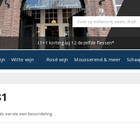
11+1 korting bij 12 dezelfde flessen*
ijn
Witte wijn
Rosé wijn
Mousserend & meer
Schaa
81
 als eerste een beoordeling