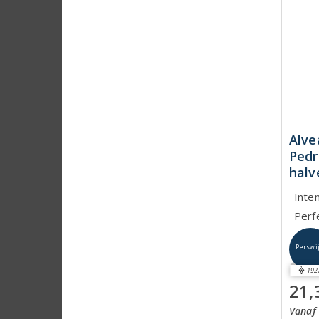
Alve
Pedr
halv
Inte
Perf
Perswi
192
21,
Vanaf 