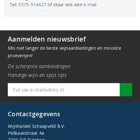
Tel:
0575-514427
of stuur ons een
e-mail
.
Aanmelden nieuwsbrief
Mis niet langer de beste wijnaanbiedingen en mooiste
proeverijen!
De scherpste aanbiedingen
Handige wijn en spijs tips
Contactgegevens
Wijnhandel Schaapveld B.V.
Pelikaanstraat 4a
7201 DR Zutphen