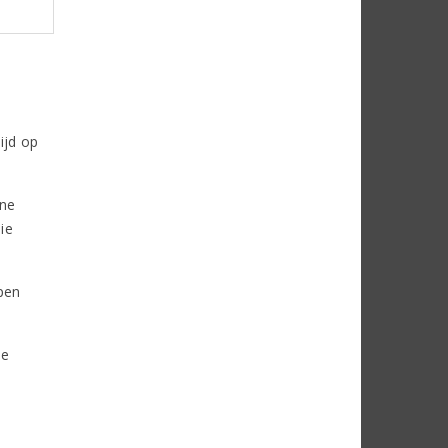
ijd op
ine
ie
pen
le