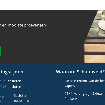
n en mooiste proeverijen!
ingstijden
Waarom Schaapveld?
Directe import van de be
2026 gesloten
wijnen.
2026 gesloten
11+1 korting bij 12 dezel
ag:
Gesloten
flessen*
g:
10:00 - 18:00 uur