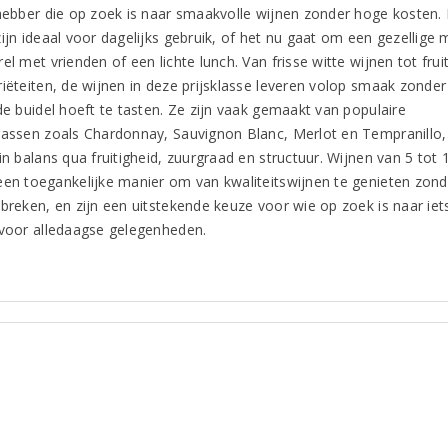
fhebber die op zoek is naar smaakvolle wijnen zonder hoge kosten.
ijn ideaal voor dagelijks gebruik, of het nu gaat om een gezellige m
el met vrienden of een lichte lunch. Van frisse witte wijnen tot frui
riëteiten, de wijnen in deze prijsklasse leveren volop smaak zonder
de buidel hoeft te tasten. Ze zijn vaak gemaakt van populaire
rassen zoals Chardonnay, Sauvignon Blanc, Merlot en Tempranillo, 
in balans qua fruitigheid, zuurgraad en structuur. Wijnen van 5 tot 
een toegankelijke manier om van kwaliteitswijnen te genieten zond
 breken, en zijn een uitstekende keuze voor wie op zoek is naar iet
 voor alledaagse gelegenheden.