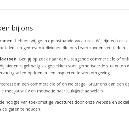
en bij ons
moment hebben wij geen openstaande vacatures. Wij zijn echter alt
ar talent en gedreven individuen die ons team kunnen versterken.
laatsen:
Ben jij op zoek naar een uitdagende commerciële of onl
Wij bieden regelmatig stageplekken voor gemotiveerde studenten d
kervaring willen opdoen in een inspirerende werkomgeving.
interesse in een commerciële of online stage? Stuur ons dan een o
tatie met jouw CV en motivatie naar luuk@schaapveld.nl
p de hoogte van toekomstige vacatures door onze website en socia
n de gaten te houden.