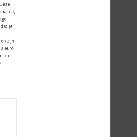
 Deze
aaltijd,
tige
 dat je
en zijn
10 euro
er de
s