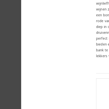
wijnlie
wijnen z
een borr
rode va
diep in 
druiven
perfect 
bieden 
bank te
lekkers