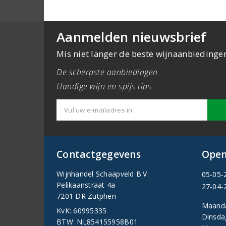
Aanmelden nieuwsbrief
Mis niet langer de beste wijnaanbiedinge
De scherpste aanbiedingen
Handige wijn en spijs tips
Contactgegevens
Open
Wijnhandel Schaapveld B.V.
05-05-
Pelikaanstraat 4a
27-04-
7201 DR Zutphen
Maand
KvK: 60995335
Dinsda
BTW: NL854155958B01