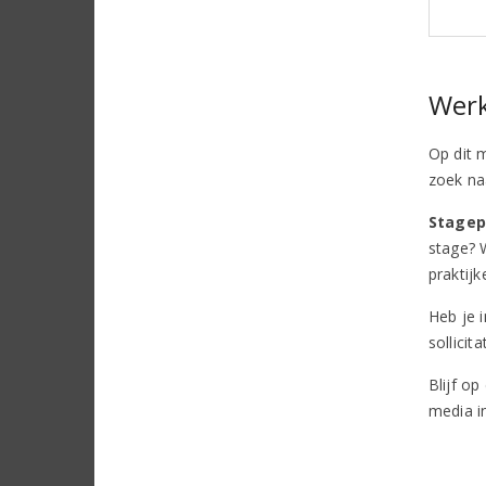
Werk
Op dit 
zoek na
Stagep
stage? 
praktij
Heb je 
sollici
Blijf o
media i