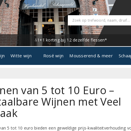
11+1 korting bij 12 dezelfde flessen*
ijn
Witte wijn
Rosé wijn
Mousserend & meer
Schaa
nen van 5 tot 10 Euro –
taalbare Wijnen met Veel
aak
van 5 tot 10 euro bieden een geweldige prijs-kwaliteitverhouding v