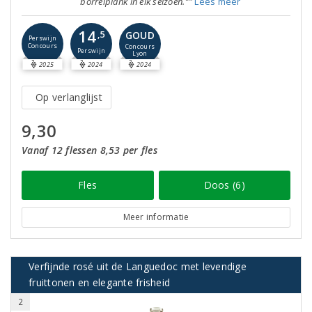
borrelplank in elk seizoen.”"
Lees meer
14
GOUD
,5
Perswijn
Concours
Concours
Perswijn
Lyon
2025
2024
2024
Op verlanglijst
9,30
Vanaf 12 flessen 8,53 per fles
Fles
Doos (6)
Meer informatie
Verfijnde rosé uit de Languedoc met levendige
fruittonen en elegante frisheid
2