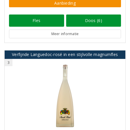
Aanbieding
Fles
Doos (6)
Meer informatie
Verfijnde Languedoc-rosé in een stijlvolle magnumfles
3