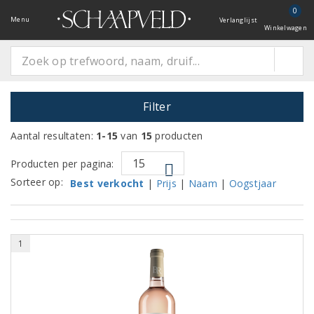
0
Menu
Verlanglijst
Winkelwagen
Filter
Aantal resultaten:
1-15
van
15
producten
Producten per pagina:
Sorteer op:
Best verkocht
|
Prijs
|
Naam
|
Oogstjaar
1