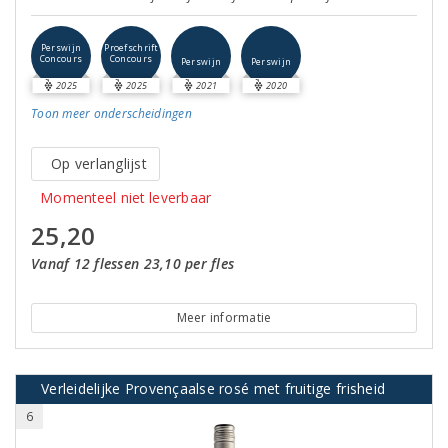
Perswijn
Proefschrift
Concours
Concours
Perswijn
Perswijn
2025
2025
2021
2020
Toon meer
onderscheidingen
Op verlanglijst
Momenteel niet leverbaar
25,20
Vanaf 12 flessen 23,10 per fles
Meer informatie
Verleidelijke Provençaalse rosé met fruitige frisheid
6