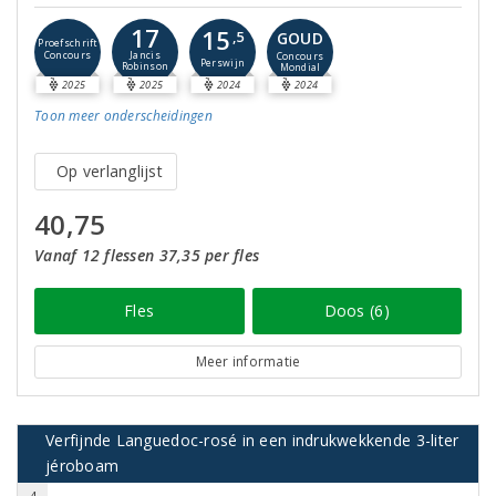
17
15
GOUD
,5
Proefschrift
Concours
Jancis
Concours
Perswijn
Robinson
Mondial
2025
2025
2024
2024
Toon meer
onderscheidingen
Op verlanglijst
40,75
Vanaf 12 flessen 37,35 per fles
Fles
Doos (6)
Meer informatie
Verfijnde Languedoc-rosé in een indrukwekkende 3-liter
jéroboam