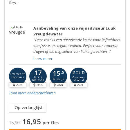
fles.
Aanbeveling van onze wijnadviseur Luuk
Vreugdewater
"Deze rosé is een uitstekende keuze voor liefhebbers
van frisse en elegante wijnen. Perfect voor zomerse
dagen of als begeleider van lichte gerechten..."
Lees meer
17
15
GOUD
,5
Proefschrift
Concours
Jancis
Concours
Perswijn
Robinson
Mondial
2025
2025
2024
2024
Toon meer
onderscheidingen
Op verlanglijst
16,95
18,90
per fles