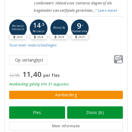
combineert. Ideaal voor zomerse dagen of als
begeleider van verfijnde gerechten..."
Lees meer
9
14
-
,5
Perswijn
WineLife
Concours
Perswijn
Hamersma
2025
2024
2024
2023
Toon meer
onderscheidingen
Op verlanglijst
11,40
12,95
per fles
Aanbieding
geldig
t/m 31 augustus
Aanbieding
Fles
Doos (6)
Meer informatie