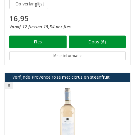
Op verlanglijst
16,95
Vanaf 12 flessen 15,54 per fles
Fles
Doos (6)
Meer informatie
Verfijnde Provence rosé met citrus en steenfruit
9