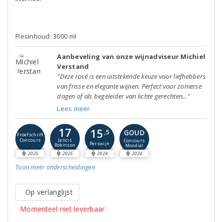
Flesinhoud: 3000 ml
Aanbeveling van onze wijnadviseur Michiel
Verstand
"Deze rosé is een uitstekende keuze voor liefhebbers
van frisse en elegante wijnen. Perfect voor zomerse
dagen of als begeleider van lichte gerechten..."
Lees meer
17
15
GOUD
,5
Proefschrift
Concours
Jancis
Concours
Perswijn
Robinson
Mondial
2025
2025
2024
2024
Toon meer
onderscheidingen
Op verlanglijst
Momenteel niet leverbaar