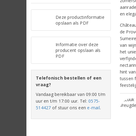
zomerse 
aanrade
en elega
Deze productinformatie
opslaan als PDF
Château
de Prov
Sumeire
Informatie over deze
van wij
producent opslaan als
het uni
PDF
verfijnd
nectari
hint va
Telefonisch bestellen of een
tussen f
vraag?
feestel
Vandaag bereikbaar van 09:00 t/m
uur en t/m 17:00 uur. Tel:
0575-
514427
of stuur ons een
e-mail
.