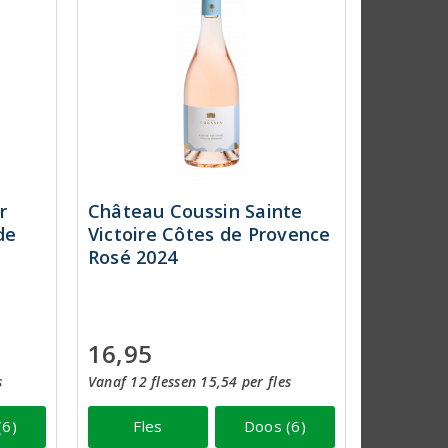
r
Château Coussin Sainte
de
Victoire Côtes de Provence
Rosé 2024
16,95
s
Vanaf 12 flessen 15,54 per fles
(6)
Fles
Doos (6)