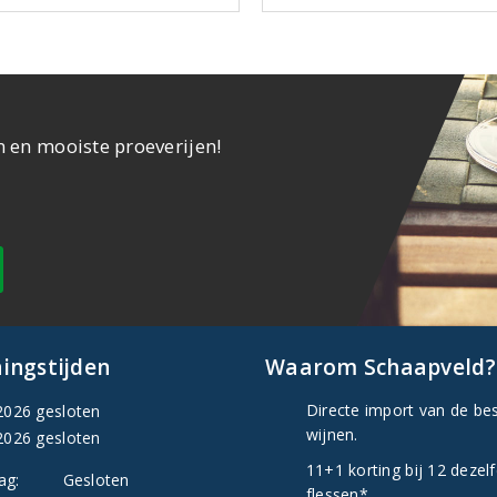
n en mooiste proeverijen!
ingstijden
Waarom Schaapveld?
Directe import van de be
2026 gesloten
wijnen.
2026 gesloten
11+1 korting bij 12 dezel
ag:
Gesloten
flessen*