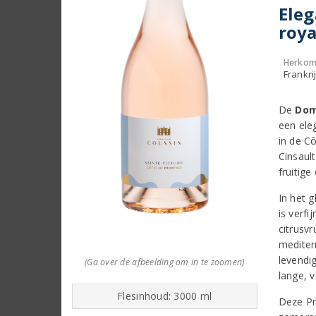
Eleg
roya
Herkom
Frankri
De
Dom
een eleg
in de C
Cinsaul
fruitige
In het g
is verfi
citrusv
mediter
levendi
(Ga over de afbeelding om in te zoomen)
lange, 
Flesinhoud: 3000 ml
Deze Pr