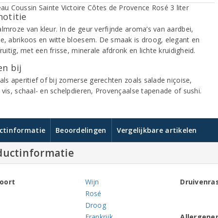
notitie
almroze van kleur. In de geur verfijnde aroma’s van aardbei,
ne, abrikoos en witte bloesem. De smaak is droog, elegant en
fruitig, met een frisse, minerale afdronk en lichte kruidigheid.
n bij
als aperitief of bij zomerse gerechten zoals salade niçoise,
 vis, schaal- en schelpdieren, Provençaalse tapenade of sushi.
ctinformatie
Beoordelingen
Vergelijkbare artikelen
ductinformatie
oort
Wijn
Druivenra
Rosé
Droog
Frankrijk
Allergene