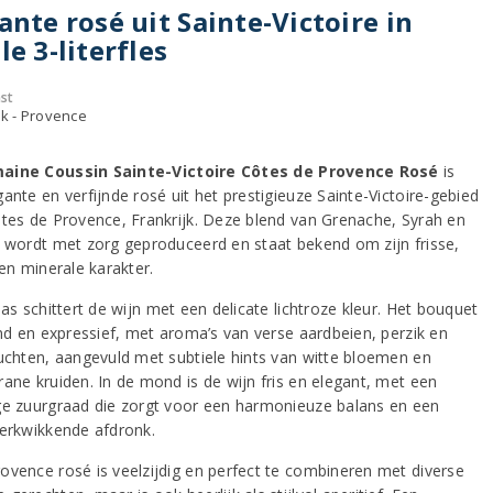
ante rosé uit Sainte-Victoire in
le 3-literfles
st
jk - Provence
aine Coussin Sainte-Victoire Côtes de Provence Rosé
is
ante en verfijnde rosé uit het prestigieuze Sainte-Victoire-gebied
ôtes de Provence, Frankrijk. Deze blend van Grenache, Syrah en
t wordt met zorg geproduceerd en staat bekend om zijn frisse,
 en minerale karakter.
las schittert de wijn met een delicate lichtroze kleur. Het bouquet
jnd en expressief, met aroma’s van verse aardbeien, perzik en
ruchten, aangevuld met subtiele hints van witte bloemen en
rane kruiden. In de mond is de wijn fris en elegant, met een
ge zuurgraad die zorgt voor een harmonieuze balans en een
verkwikkende afdronk.
ovence rosé is veelzijdig en perfect te combineren met diverse