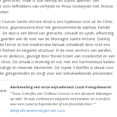
gerechten, maar is ook heerlijk als stijlvol aperitief. Een
r voor liefhebbers van verfijnde en frisse roséwijnen met finesse
ntie!
 Coussin Sainte-Victoire Rosé is een topklasse rosé uit de Côtes
ence, geproduceerd door het gerenommeerde wijnhuis Famille
. De wijn is een blend van grenache, cinsault en syrah, afkomstig
ngaarden aan de voet van de Montagne Sainte-Victoire. Dankzij
eke terroir en het mediterrane klimaat ontwikkelt deze rosé een
e frisheid en elegante structuur. In de neus aroma's van aardbei,
ne en abrikoos, gevolgd door florale tonen van rozenbottel en een
n citrus. De smaak is levendig en vol, met een harmonieuze balans
ruitige en minerale elementen. De royale 3-literfles is ideaal voor
ijke gelegenheden en zorgt voor een indrukwekkende presentatie.
Aanbeveling van onze wijnadviseur Luuk Vreugdewater
""Deze 3-literfles van Château Coussin is een absolute blikvanger
op tafel. De wijn combineert elegantie met karakter en is perfect
voor een zomerse bijeenkomst of een feestelijk diner.""
Bekijk alle aanbevelingen van Luuk