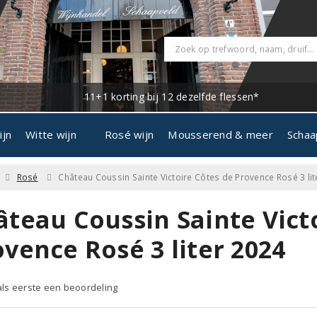
11+1 korting bij 12 dezelfde flessen*
ijn
Witte wijn
Rosé wijn
Mousserend & meer
Schaa
Rosé
Château Coussin Sainte Victoire Côtes de Provence Rosé 3 lit
âteau Coussin Sainte Vict
vence Rosé 3 liter 2024
 als eerste een beoordeling