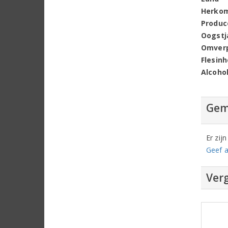
Herko
Produc
Oogstj
Omver
Flesin
Alcoho
Gem
Er zij
Geef a
Verg