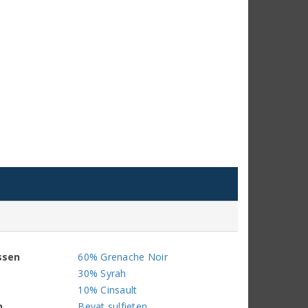
ssen
60% Grenache Noir
30% Syrah
10% Cinsault
n
Bevat sulfieten