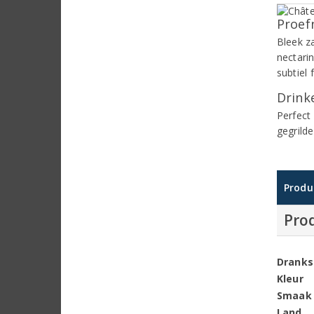
Proef
Bleek z
nectari
subtiel 
Drinke
Perfect 
gegrilde
Produ
Pro
Dranks
Kleur
Smaak
Land