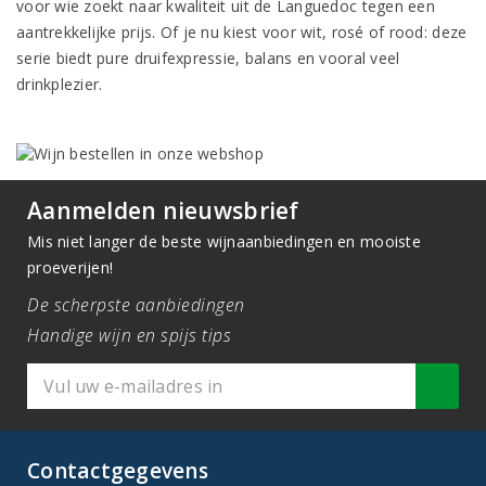
voor wie zoekt naar kwaliteit uit de Languedoc tegen een
aantrekkelijke prijs. Of je nu kiest voor wit, rosé of rood: deze
serie biedt pure druifexpressie, balans en vooral veel
drinkplezier.
Aanmelden nieuwsbrief
Mis niet langer de beste wijnaanbiedingen en mooiste
proeverijen!
De scherpste aanbiedingen
Handige wijn en spijs tips
Contactgegevens