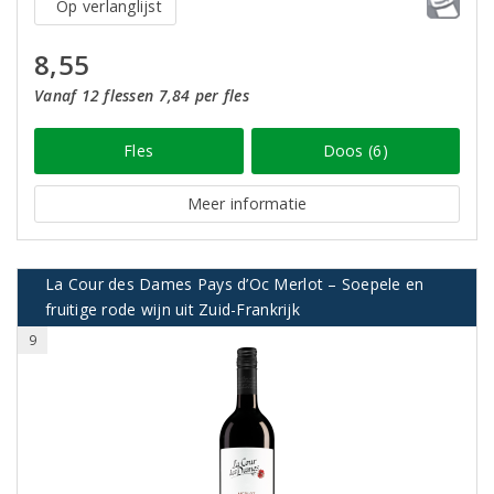
Op verlanglijst
8,55
Vanaf 12 flessen 7,84 per fles
Fles
Doos (6)
Meer informatie
La Cour des Dames Pays d’Oc Merlot – Soepele en
fruitige rode wijn uit Zuid-Frankrijk
9