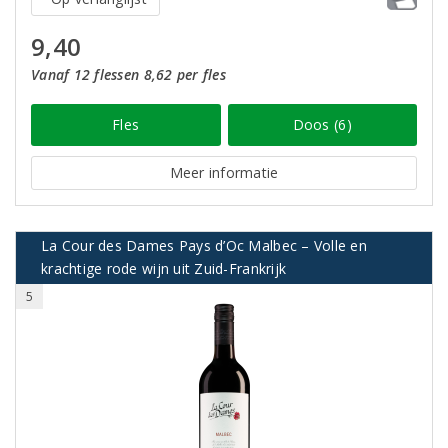
9,40
Vanaf 12 flessen 8,62 per fles
Fles
Doos (6)
Meer informatie
La Cour des Dames Pays d’Oc Malbec – Volle en
krachtige rode wijn uit Zuid-Frankrijk
5