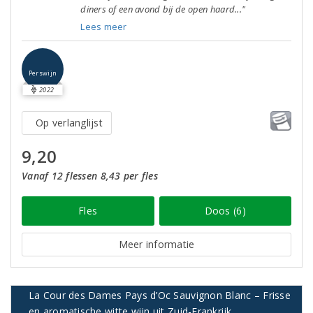
diners of een avond bij de open haard..."
Lees meer
Perswijn
2022
Op verlanglijst
9,20
Vanaf 12 flessen 8,43 per fles
Fles
Doos (6)
Meer informatie
La Cour des Dames Pays d’Oc Sauvignon Blanc – Frisse
en aromatische witte wijn uit Zuid-Frankrijk