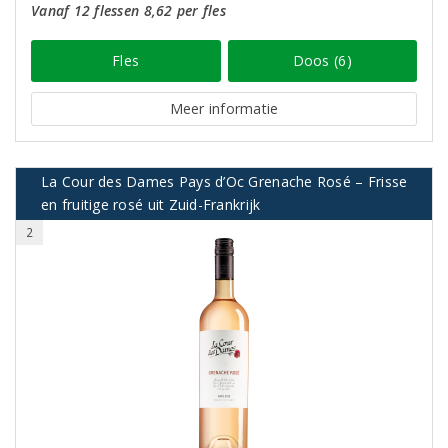
Vanaf 12 flessen 8,62 per fles
Fles
Doos (6)
Meer informatie
La Cour des Dames Pays d’Oc Grenache Rosé – Frisse
en fruitige rosé uit Zuid-Frankrijk
2