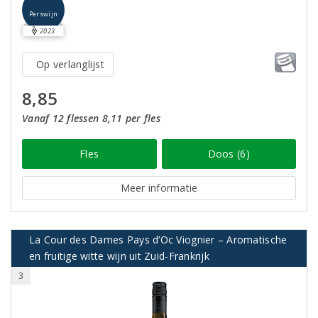
Perswijn
2023
Op verlanglijst
8,85
Vanaf 12 flessen 8,11 per fles
Fles
Doos (6)
Meer informatie
La Cour des Dames Pays d’Oc Viognier – Aromatische
en fruitige witte wijn uit Zuid-Frankrijk
3