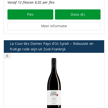
Vanaf 12 flessen 8,02 per fles
Fles
Doos (6)
Meer informatie
La Cour des Dames Pays d’Oc Syrah – Robuuste en
fruitige rode wijn uit Zuid-Frankrijk
8