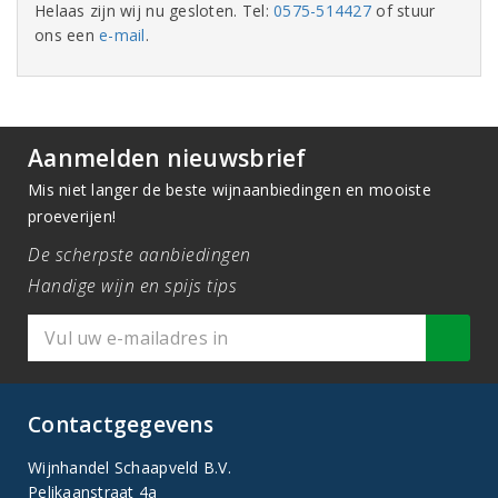
Helaas zijn wij nu gesloten. Tel:
0575-514427
of stuur
ons een
e-mail
.
Aanmelden nieuwsbrief
Mis niet langer de beste wijnaanbiedingen en mooiste
proeverijen!
De scherpste aanbiedingen
Handige wijn en spijs tips
Contactgegevens
Wijnhandel Schaapveld B.V.
Pelikaanstraat 4a