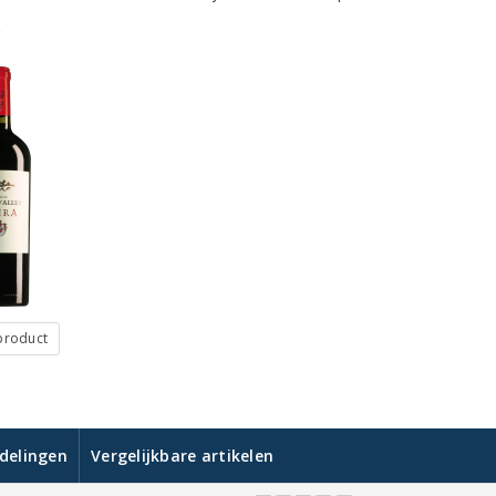
:
 product
delingen
Vergelijkbare artikelen