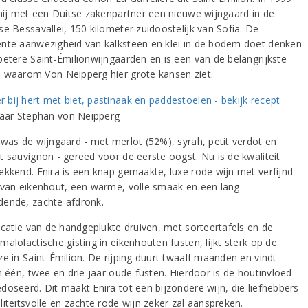
 hij met een Duitse zakenpartner een nieuwe wijngaard in de
se Bessavallei, 150 kilometer zuidoostelijk van Sofia. De
nte aanwezigheid van kalksteen en klei in de bodem doet denken
betere Saint-Émilionwijngaarden en is een van de belangrijkste
 waarom Von Neipperg hier grote kansen ziet.
 was de wijngaard - met merlot (52%), syrah, petit verdot en
t sauvignon - gereed voor de eerste oogst. Nu is de kwaliteit
ekkend. Enira is een knap gemaakte, luxe rode wijn met verfijnd
 van eikenhout, een warme, volle smaak en een lang
ende, zachte afdronk.
ficatie van de handgeplukte druiven, met sorteertafels en de
alolactische gisting in eikenhouten fusten, lijkt sterk op de
ze in Saint-Émilion. De rijping duurt twaalf maanden en vindt
n één, twee en drie jaar oude fusten. Hierdoor is de houtinvloed
doseerd. Dit maakt Enira tot een bijzondere wijn, die liefhebbers
iteitsvolle en zachte rode wijn zeker zal aanspreken.