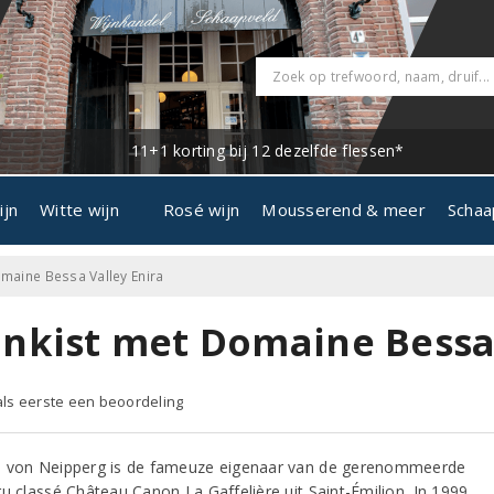
11+1 korting bij 12 dezelfde flessen*
ijn
Witte wijn
Rosé wijn
Mousserend & meer
Schaa
omaine Bessa Valley Enira
jnkist met Domaine Bessa 
 als eerste een beoordeling
 von Neipperg is de fameuze eigenaar van de gerenommeerde
ru classé Château Canon La Gaffelière uit Saint-Émilion. In 1999