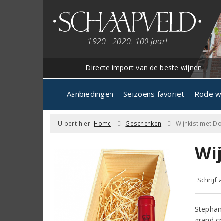
1920 - 2020: 100 jaar!
Directe import van de beste wijnen.
Aanbiedingen
Seizoens favoriet
Rode w
U bent hier:
Home
Geschenken
Wijnkist met D
Wi
Schrijf
Stephan
grand c