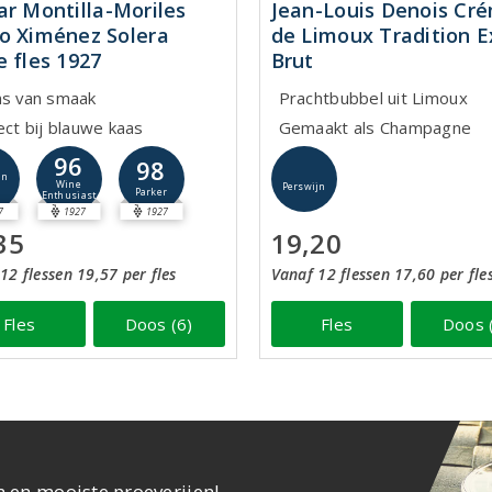
ar Montilla-Moriles
Jean-Louis Denois Cr
o Ximénez Solera
de Limoux Tradition E
e fles 1927
Brut
ns van smaak
Prachtbubbel uit Limoux
ect bij blauwe kaas
Gemaakt als Champagne
96
98
jn
Wine
Perswijn
Parker
Enthusiast
7
1927
1927
35
19,20
12 flessen 19,57 per fles
Vanaf 12 flessen 17,60 per fle
Fles
Doos (6)
Fles
Doos 
n en mooiste proeverijen!