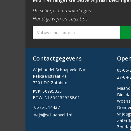
De scherpste aanbiedingen
Handige wijn en spijs tips
Contactgegevens
Open
Wijnhandel Schaapveld B.V.
05-05-
Pelikaanstraat 4a
27-04-
7201 DR Zutphen
Maand
KvK: 60995335
Dinsda
BTW: NL854155958B01
Woens
0575-514427
Donder
Vrijdag
wijn@schaapveld.nl
Zaterd
Zondag