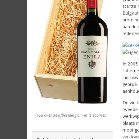
startte
Bulgaar
promine
aan de 
redenen
In 2005
caberne
indrukw
gebruik
aanhoud
De vini
tweede m
(Ga over de afbeelding om in te zoomen)
werkwij
plaats i
mooi ge
van kwal