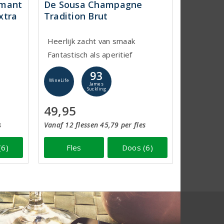
émant
De Sousa Champagne
xtra
Tradition Brut
Heerlijk zacht van smaak
Fantastisch als aperitief
93
WineLife
James
Suckling
49,95
s
Vanaf 12 flessen 45,79 per fles
(6)
Fles
Doos (6)