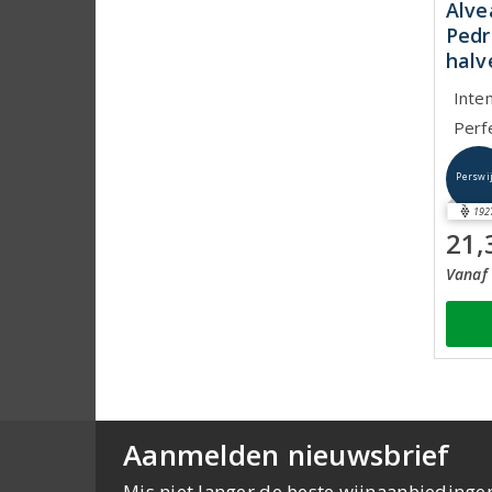
Alve
Pedr
halv
Inte
Perf
Perswi
192
21,
Vanaf 
Aanmelden nieuwsbrief
Mis niet langer de beste wijnaanbiedinge