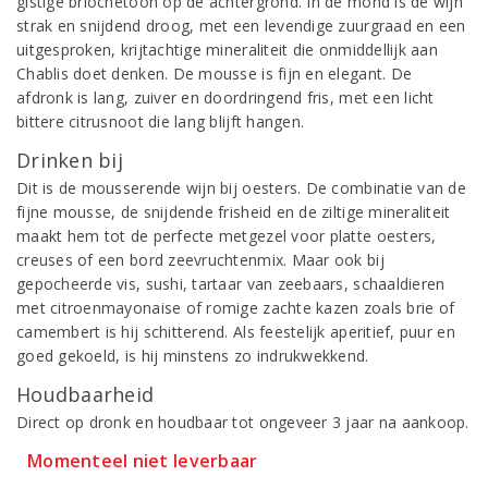
gistige briochetoon op de achtergrond. In de mond is de wijn
strak en snijdend droog, met een levendige zuurgraad en een
uitgesproken, krijtachtige mineraliteit die onmiddellijk aan
Chablis doet denken. De mousse is fijn en elegant. De
afdronk is lang, zuiver en doordringend fris, met een licht
bittere citrusnoot die lang blijft hangen.
Drinken bij
Dit is de mousserende wijn bij oesters. De combinatie van de
fijne mousse, de snijdende frisheid en de ziltige mineraliteit
maakt hem tot de perfecte metgezel voor platte oesters,
creuses of een bord zeevruchtenmix. Maar ook bij
gepocheerde vis, sushi, tartaar van zeebaars, schaaldieren
met citroenmayonaise of romige zachte kazen zoals brie of
camembert is hij schitterend. Als feestelijk aperitief, puur en
goed gekoeld, is hij minstens zo indrukwekkend.
Houdbaarheid
Direct op dronk en houdbaar tot ongeveer 3 jaar na aankoop.
Momenteel niet leverbaar