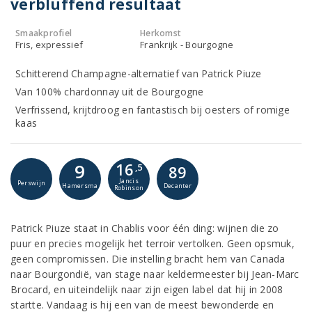
verbluffend resultaat
Smaakprofiel
Herkomst
Fris, expressief
Frankrijk - Bourgogne
Schitterend Champagne-alternatief van Patrick Piuze
Van 100% chardonnay uit de Bourgogne
Verfrissend, krijtdroog en fantastisch bij oesters of romige
kaas
16
9
,5
89
Jancis
Perswijn
Hamersma
Decanter
Robinson
Patrick Piuze staat in Chablis voor één ding: wijnen die zo
puur en precies mogelijk het terroir vertolken. Geen opsmuk,
geen compromissen. Die instelling bracht hem van Canada
naar Bourgondië, van stage naar keldermeester bij Jean-Marc
Brocard, en uiteindelijk naar zijn eigen label dat hij in 2008
startte. Vandaag is hij een van de meest bewonderde en