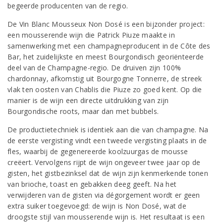
begeerde producenten van de regio.
De Vin Blanc Mousseux Non Dosé is een bijzonder project:
een mousserende wijn die Patrick Piuze maakte in
samenwerking met een champagneproducent in de Côte des
Bar, het zuidelijkste en meest Bourgondisch georiënteerde
deel van de Champagne-regio. De druiven zijn 100%
chardonnay, afkomstig uit Bourgogne Tonnerre, de streek
vlak ten oosten van Chablis die Piuze zo goed kent. Op die
manier is de wijn een directe uitdrukking van zijn
Bourgondische roots, maar dan met bubbels.
De productietechniek is identiek aan die van champagne. Na
de eerste vergisting vindt een tweede vergisting plaats in de
fles, waarbij de gegenereerde koolzuurgas de mousse
creëert. Vervolgens rijpt de wijn ongeveer twee jaar op de
gisten, het gistbezinksel dat de wijn zijn kenmerkende tonen
van brioche, toast en gebakken deeg geeft. Na het
verwijderen van de gisten via dégorgement wordt er geen
extra suiker toegevoegd: de wijn is Non Dosé, wat de
droogste stijl van mousserende wijn is. Het resultaat is een