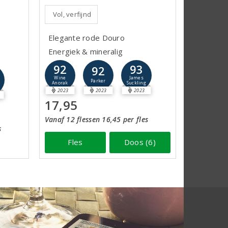
Vol, verfijnd
Elegante rode Douro
Energiek & mineralig
92
93
92
Wine
James
Parker
Anorak
Suckling
2023
2023
2023
17,95
Vanaf 12 flessen 16,45 per fles
s
Fles
Doos (6)