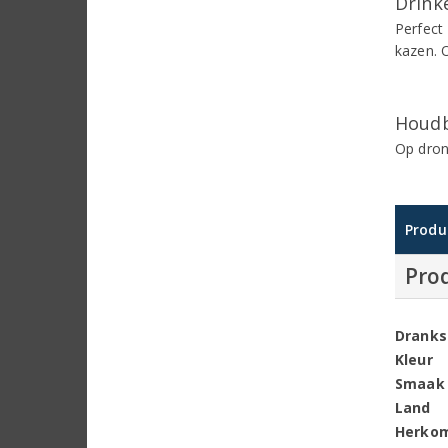
Drinke
Perfect 
kazen. O
Houdb
Op dron
Produ
Pro
Dranks
Kleur
Smaak
Land
Herko