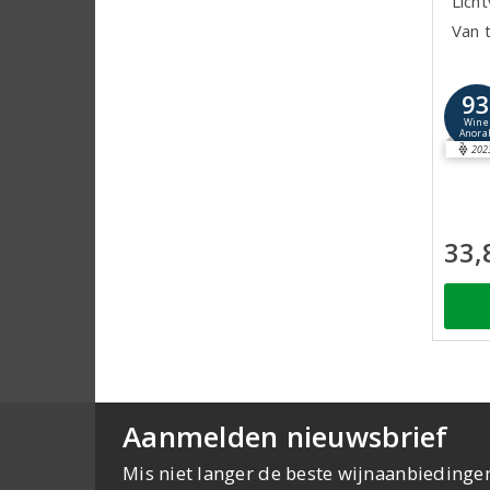
Lich
Van 
9
Wine
Anora
202
33,
Aanmelden nieuwsbrief
Mis niet langer de beste wijnaanbiedinge