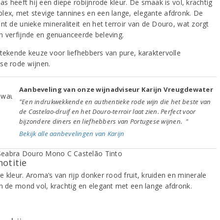
las heeft hij een diepe robijnrode kleur. De smaak is vol, krachtig
lex, met stevige tannines en een lange, elegante afdronk. De
nt de unieke mineraliteit en het terroir van de Douro, wat zorgt
n verfijnde en genuanceerde beleving.
stekende keuze voor liefhebbers van pure, karaktervolle
se rode wijnen.
Aanbeveling van onze wijnadviseur Karijn Vreugdewater
"Een indrukwekkende en authentieke rode wijn die het beste van
de Castelao-druif en het Douro-terroir laat zien. Perfect voor
bijzondere diners en liefhebbers van Portugese wijnen. "
Bekijk alle aanbevelingen van Karijn
notitie
 kleur. Aroma’s van rijp donker rood fruit, kruiden en minerale
In de mond vol, krachtig en elegant met een lange afdronk.