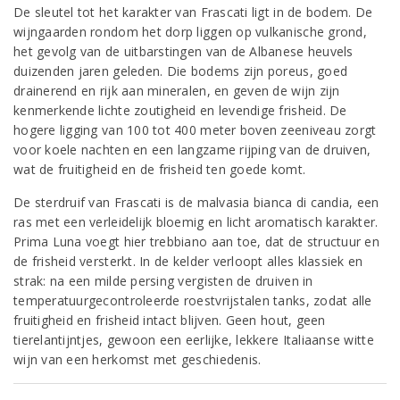
De sleutel tot het karakter van Frascati ligt in de bodem. De
wijngaarden rondom het dorp liggen op vulkanische grond,
het gevolg van de uitbarstingen van de Albanese heuvels
duizenden jaren geleden. Die bodems zijn poreus, goed
drainerend en rijk aan mineralen, en geven de wijn zijn
kenmerkende lichte zoutigheid en levendige frisheid. De
hogere ligging van 100 tot 400 meter boven zeeniveau zorgt
voor koele nachten en een langzame rijping van de druiven,
wat de fruitigheid en de frisheid ten goede komt.
De sterdruif van Frascati is de malvasia bianca di candia, een
ras met een verleidelijk bloemig en licht aromatisch karakter.
Prima Luna voegt hier trebbiano aan toe, dat de structuur en
de frisheid versterkt. In de kelder verloopt alles klassiek en
strak: na een milde persing vergisten de druiven in
temperatuurgecontroleerde roestvrijstalen tanks, zodat alle
fruitigheid en frisheid intact blijven. Geen hout, geen
tierelantijntjes, gewoon een eerlijke, lekkere Italiaanse witte
wijn van een herkomst met geschiedenis.