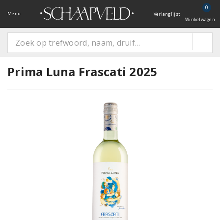
0
Menu
Verlanglijst
Winkelwagen
Prima Luna Frascati 2025