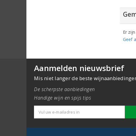
Gem
Er zij
Geef a
Aanmelden nieuwsbrief
Mis niet langer de beste wijnaanbiedinge
De scherpste aanbiedingen
Handige wijn en spijs tips