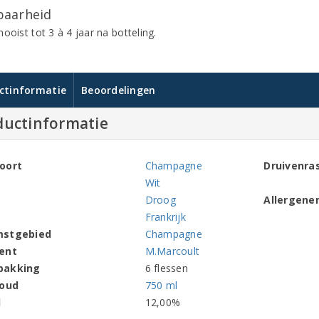
aarheid
ooist tot 3 à 4 jaar na botteling.
ctinformatie
Beoordelingen
ductinformatie
oort
Champagne
Druivenra
Wit
Droog
Allergene
Frankrijk
mstgebied
Champagne
ent
M.Marcoult
pakking
6 flessen
houd
750 ml
l
12,00%