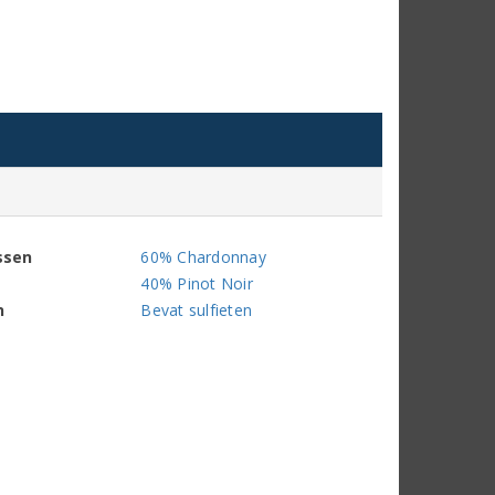
ssen
60% Chardonnay
40% Pinot Noir
n
Bevat sulfieten