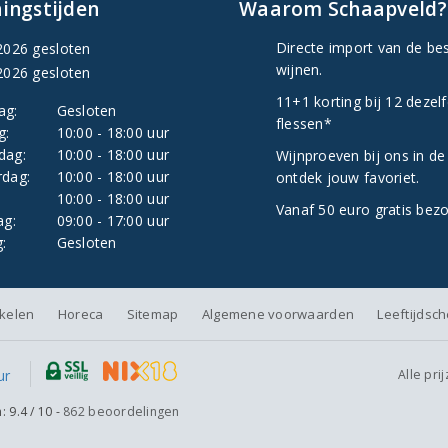
ingstijden
Waarom Schaapveld?
Directe import van de be
2026 gesloten
wijnen.
2026 gesloten
11+1 korting bij 12 dezel
ag:
Gesloten
flessen*
g:
10:00 - 18:00 uur
dag:
10:00 - 18:00 uur
Wijnproeven bij ons in de
dag:
10:00 - 18:00 uur
ontdek jouw favoriet.
:
10:00 - 18:00 uur
Vanaf 50 euro gratis bez
ag:
09:00 - 17:00 uur
:
Gesloten
nkelen
Horeca
Sitemap
Algemene voorwaarden
Leeftijdsc
Alle pri
n:
9.4
/
10
-
862
beoordelingen