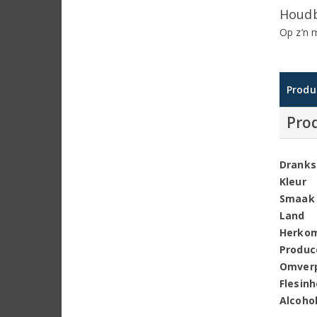
Houdb
Op z’n m
Produ
Pro
Dranks
Kleur
Smaak
Land
Herko
Produc
Omver
Flesin
Alcoho