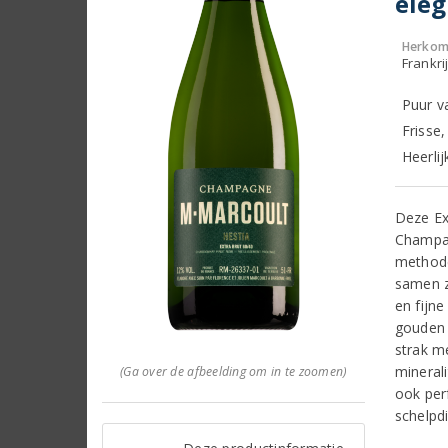
eleg
Herkom
Frankr
Puur v
Frisse,
Heerlij
Deze Ex
Champag
methode
samen z
en fijne
gouden 
strak m
mineral
(Ga over de afbeelding om in te zoomen)
ook per
schelpdi