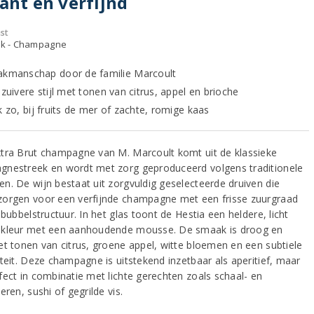
ant en verfijnd
st
ijk - Champagne
akmanschap door de familie Marcoult
 zuivere stijl met tonen van citrus, appel en brioche
k zo, bij fruits de mer of zachte, romige kaas
tra Brut champagne van M. Marcoult komt uit de klassieke
nestreek en wordt met zorg geproduceerd volgens traditionele
n. De wijn bestaat uit zorgvuldig geselecteerde druiven die
orgen voor een verfijnde champagne met een frisse zuurgraad
 bubbelstructuur. In het glas toont de Hestia een heldere, licht
kleur met een aanhoudende mousse. De smaak is droog en
et tonen van citrus, groene appel, witte bloemen en een subtiele
iteit. Deze champagne is uitstekend inzetbaar als aperitief, maar
fect in combinatie met lichte gerechten zoals schaal- en
eren, sushi of gegrilde vis.