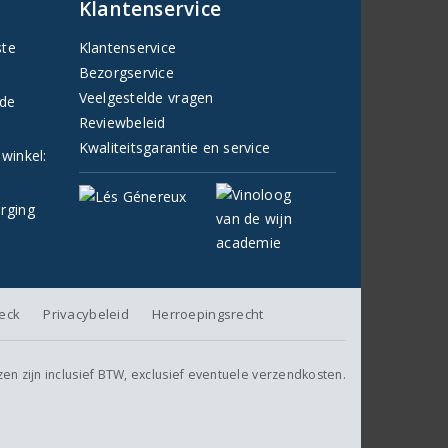
Klantenservice
ste
Klantenservice
Bezorgservice
Veelgestelde vragen
fde
Reviewbeleid
Kwaliteitsgarantie en service
 winkel:
orging
heck
Privacybeleid
Herroepingsrecht
jzen zijn inclusief BTW, exclusief eventuele verzendkosten.