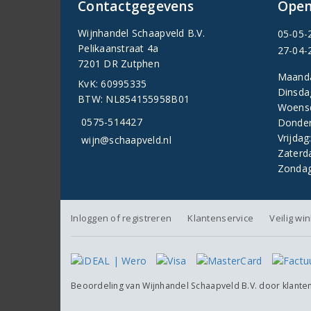
Contactgegevens
Open
Wijnhandel Schaapveld B.V.
05-05-
Pelikaanstraat 4a
27-04-
7201 DR Zutphen
Maand
KvK: 60995335
Dinsda
BTW: NL854155958B01
Woens
0575-514427
Donder
Vrijdag
wijn@schaapveld.nl
Zaterd
Zondag
Inloggen of registreren
Klantenservice
Veilig wi
Beoordeling van
Wijnhandel Schaapveld B.V.
door klante