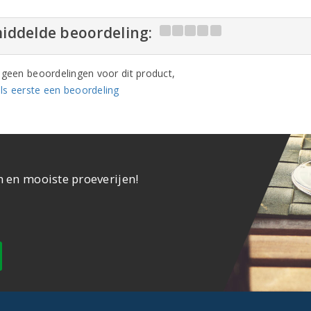
iddelde beoordeling:
n geen beoordelingen voor dit product,
ls eerste een beoordeling
n en mooiste proeverijen!