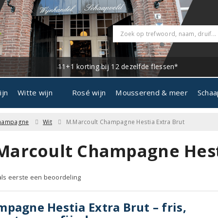
11+1 korting bij 12 dezelfde flessen*
ijn
Witte wijn
Rosé wijn
Mousserend & meer
Schaa
hampagne
Wit
M.Marcoult Champagne Hestia Extra Brut
Marcoult Champagne Hest
 als eerste een beoordeling
pagne Hestia Extra Brut – fris,