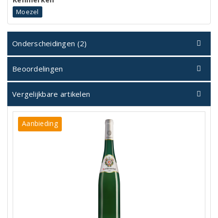
Moezel
Onderscheidingen (2)
Beoordelingen
Vergelijkbare artikelen
Aanbieding