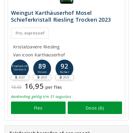
Weingut Karthäuserhof Mosel
Schieferkristall Riesling Trocken 2023
Fris, expressief
Kristalzuivere Riesling
Van icoon Karthäuserhof
89
92
Proefschrift
Concours
Vinum
Parker
2023
2023
2023
16,95
18,65
per fles
Aanbieding
geldig
t/m 31 augustus
Fles
Doos (6)