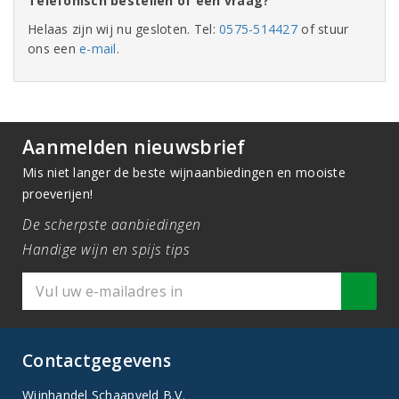
Telefonisch bestellen of een vraag?
Helaas zijn wij nu gesloten. Tel:
0575-514427
of stuur
ons een
e-mail
.
Aanmelden nieuwsbrief
Mis niet langer de beste wijnaanbiedingen en mooiste
proeverijen!
De scherpste aanbiedingen
Handige wijn en spijs tips
Contactgegevens
Wijnhandel Schaapveld B.V.