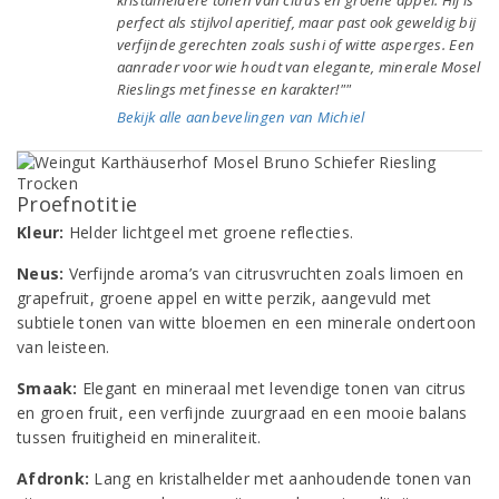
kristalheldere tonen van citrus en groene appel. Hij is
perfect als stijlvol aperitief, maar past ook geweldig bij
verfijnde gerechten zoals sushi of witte asperges. Een
aanrader voor wie houdt van elegante, minerale Mosel
Rieslings met finesse en karakter!""
Bekijk alle aanbevelingen van Michiel
Proefnotitie
Kleur:
Helder lichtgeel met groene reflecties.
Neus:
Verfijnde aroma’s van citrusvruchten zoals limoen en
grapefruit, groene appel en witte perzik, aangevuld met
subtiele tonen van witte bloemen en een minerale ondertoon
van leisteen.
Smaak:
Elegant en mineraal met levendige tonen van citrus
en groen fruit, een verfijnde zuurgraad en een mooie balans
tussen fruitigheid en mineraliteit.
Afdronk:
Lang en kristalhelder met aanhoudende tonen van