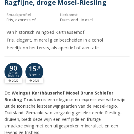
Ragfijne, droge Mosel-Riesling
Smaakprofiel
Herkomst
Fris, expressief
Duitsland - Mosel
Van historisch wijngoed Karthäuserhof
Fris, elegant, mineralig en bescheiden in alcohol
Heerlijk op het terras, als aperitief of aan tafel
90
15
,5
James
Perswijn
Suckling
2022
2021
De
Weingut Karthäuserhof Mosel Bruno Schiefer
Riesling Trocken
is een elegante en expressieve witte wijn
uit de iconische leisteenwijngaarden van de Mosel-regio,
Duitsland. Gemaakt van zorgvuldig geselecteerde Riesling-
druiven, biedt deze wijn een verfijnde en fruitige
smaakbeleving met een uitgesproken mineraliteit en een
levendige frisheid.