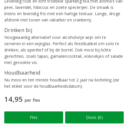
Levendig roze en licht troebele sparkling tea met aroma’s van
peer, lavendel, hibiscus en zoete specerijen. De smaak is
intens en levendig fris met een hartige textuur. Lange, droge
afdronk met tonen van rabarber en cranberry.
Drinken bij
Hoogwaardig alternatief voor alcoholvrije wijn om te
serveren in een wijnglas. Perfect als feestbubbel om solo te
drinken, als aperitief of bij de borrel. Ook mooi bij lichte
gerechten, zoals tapas, garnalencocktail, viskoekjes of salade
met gerookte vis.
Houdbaarheid
Nu mooi en ten minste houdbaar tot 2 jaar na botteling (zie
het etiket voor de houdbaarheidsdatum).
14,95
per fles
Fles
Doos (6)