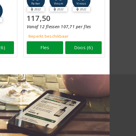
Parker
Vinum
Vinous
2022
2022
2022
117,50
Vanaf 12 flessen 107,71 per fles
Beperkt beschikbaar
(6)
Fles
Doos (6)