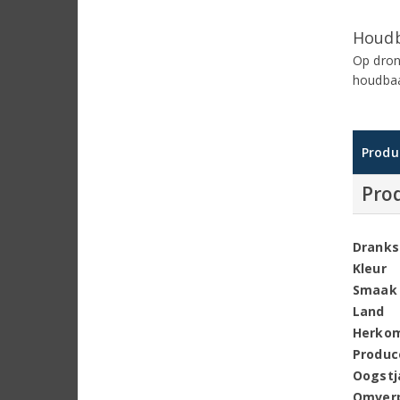
Houdb
Op dron
houdbaa
Produ
Pro
Dranks
Kleur
Smaak
Land
Herko
Produc
Oogstj
Omver