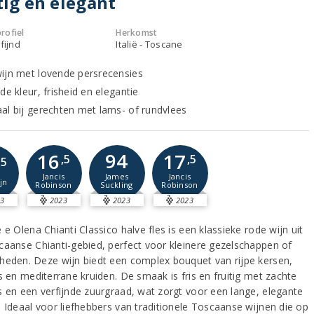
tig en elegant
rofiel
Herkomst
fijnd
Italië - Toscane
ijn met lovende persrecensies
de kleur, frisheid en elegantie
al bij gerechten met lams- of rundvlees
94
16
17
,5
,5
,5
James
Jancis
Jancis
jn
Suckling
Robinson
Robinson
3
2023
2023
2023
 e Olena Chianti Classico halve fles is een klassieke rode wijn uit
caanse Chianti-gebied, perfect voor kleinere gezelschappen of
heden. Deze wijn biedt een complex bouquet van rijpe kersen,
s en mediterrane kruiden. De smaak is fris en fruitig met zachte
s en een verfijnde zuurgraad, wat zorgt voor een lange, elegante
. Ideaal voor liefhebbers van traditionele Toscaanse wijnen die op