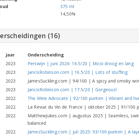
houd
375 ml
l
14,50%
erscheidingen (16)
Jaar
Onderscheiding
2023
Perswijn | juni 2026: 16.5/20 | Mooi droog en lang
2023
JancisRobinson.com | 16.5/20 | Lots of stuffing
2023
JamesSuckling.com | 94/100 | A spicy and smoky wi
2023
JancisRobinson.com | 17.5/20 | Gorgeous!
2022
The Wine Advocate | 92/100 punten | Vibrant and live
2022
La Revue du Vin de France | oktober 2025 | 91/100 p
2022
MatthewJukes.com | augustus 2025 | Seamless, swirlin
balanced
2022
JamesSuckling.com | juli 2025: 93/100 punten | A lay