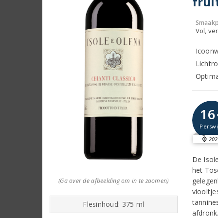
frui
Smaakp
Vol, ver
Icoonw
Lichtro
Optima
16
Perswi
202
De Isole
het Tos
gelegen
(Ga over de afbeelding om in te zoomen)
viooltje
tannine
Flesinhoud: 375 ml
afdronk