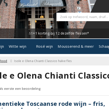
11+1 korting bij 12 dezelfde flessen*
ijn
Witte wijn
Rosé wijn
Mousserend & meer
Schaa
Rood
Isole e Olena Chianti Classico halve fles
le e Olena Chianti Classic
 als eerste een beoordeling
entieke Toscaanse rode wijn – fris,