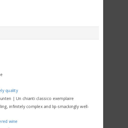
ne
ly quality
unten | Un chianti classico exemplaire
g, infinitely complex and lip-smackingly well-
ered wine