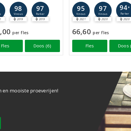
94
8
98
97
95
97
+
Parker
s
Vinous
Parker
Vinous
Vinous
1
2019
2019
2021
2020
2020
,00
66,60
per fles
per fles
Fles
Doos (6)
Fles
Doos 
n en mooiste proeverijen!