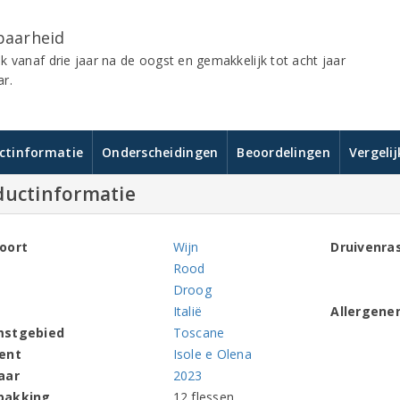
aarheid
k vanaf drie jaar na de oogst en gemakkelijk tot acht jaar
r.
ctinformatie
Onderscheidingen
Beoordelingen
Vergeli
ductinformatie
oort
Wijn
Druivenra
Rood
Droog
Italië
Allergene
mstgebied
Toscane
ent
Isole e Olena
aar
2023
pakking
12 flessen