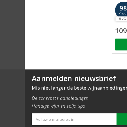
9
Vinou
202
109
Aanmelden nieuwsbrief
Mis niet langer de beste wijnaanbiedinge
De scherpste aanbiedingen
Handige wijn en spijs tips