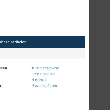
jkbare artikelen
ssen
80% Sangiovese
15% Canaiolo
5% Syrah
n
Bevat sulfieten