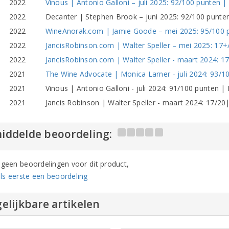
2022
Vinous | Antonio Galloni – juli 2025: 92/100 punten |
2022
Decanter | Stephen Brook – juni 2025: 92/100 punten |
2022
WineAnorak.com | Jamie Goode – mei 2025: 95/100 pu
2022
JancisRobinson.com | Walter Speller – mei 2025: 17+/
2022
JancisRobinson.com | Walter Speller - maart 2024: 17
2021
The Wine Advocate | Monica Larner - juli 2024: 93/100 
2021
Vinous | Antonio Galloni - juli 2024: 91/100 punten |
2021
Jancis Robinson | Walter Speller - maart 2024: 17/20
iddelde beoordeling:
n geen beoordelingen voor dit product,
ls eerste een beoordeling
elijkbare artikelen