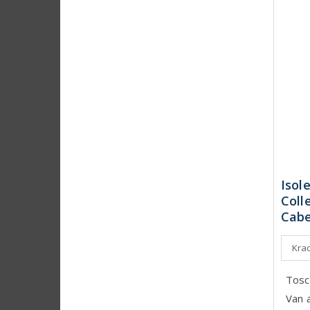
Isol
Coll
Cabe
Krac
Tosc
Van 