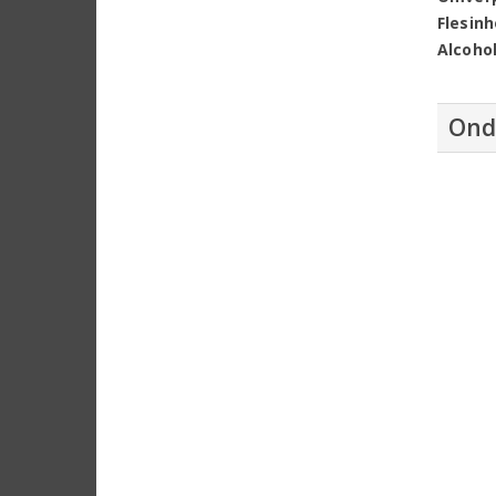
Flesin
Alcoho
Ond