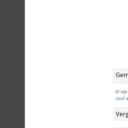
Gem
Er zij
Geef a
Verg