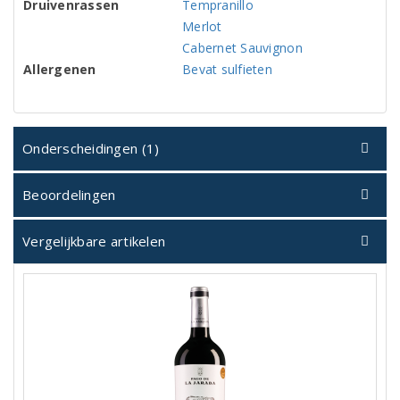
Druivenrassen
Tempranillo
Merlot
Cabernet Sauvignon
Allergenen
Bevat sulfieten
Onderscheidingen (1)
Beoordelingen
Vergelijkbare artikelen