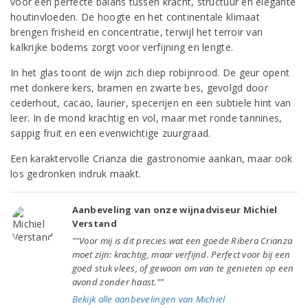
voor een perfecte balans tussen kracht, structuur en elegante
houtinvloeden. De hoogte en het continentale klimaat
brengen frisheid en concentratie, terwijl het terroir van
kalkrijke bodems zorgt voor verfijning en lengte.
In het glas toont de wijn zich diep robijnrood. De geur opent
met donkere kers, bramen en zwarte bes, gevolgd door
cederhout, cacao, laurier, specerijen en een subtiele hint van
leer. In de mond krachtig en vol, maar met ronde tannines,
sappig fruit en een evenwichtige zuurgraad.
Een karaktervolle Crianza die gastronomie aankan, maar ook
los gedronken indruk maakt.
Aanbeveling van onze wijnadviseur Michiel
Verstand
""Voor mij is dit precies wat een goede Ribera Crianza
moet zijn: krachtig, maar verfijnd. Perfect voor bij een
goed stuk vlees, of gewoon om van te genieten op een
avond zonder haast.""
Bekijk alle aanbevelingen van Michiel