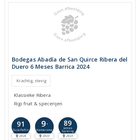
Bodegas Abadía de San Quirce Ribera del
Duero 6 Meses Barrica 2024
Krachtig, stevig
Klassieke Ribera
Rijp fruit & specerijen
9
89
91
-
James
Hamersma
Guía Peñín
Suckling
2024
2023
2023