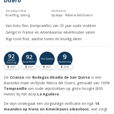
Duero
Smaakprofiel
Herkomst
Krachtig, stevig
Spanje - Ribera del Duero
Van tinto fino (tempranillo) van 35 jaar oude stokken
Gerijpt in Franse en Amerikaanse eikenhouten vaten
Rijp rood fruit, aardse tonen en kruidig eiken
9
92
92
Han Sjakes
James
Hamersma
Guía Peñín
Suckling
2021
2021
2021
2020
De
Crianza
van
Bodegas Abadía de San Quirce
is een
klassieke maar verfijnde Ribera del Duero, gemaakt van 100%
Tempranillo
van oude wijnstokken op grote hoogte (800
meter) bij het dorp
La Aguilera
.
De wijn ondergaat een zorgvuldige vinificatie en rijpt
14
maanden op Frans en Amerikaans eikenhout
, wat zorgt