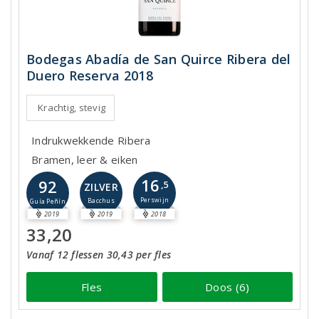
Bodegas Abadía de San Quirce Ribera del
Duero Reserva 2018
Krachtig, stevig
Indrukwekkende Ribera
Bramen, leer & eiken
16
92
,5
ZILVER
Perswijn
Bacchus
Guía Peñín
2019
2019
2018
33,20
Vanaf 12 flessen 30,43 per fles
Fles
Doos (6)