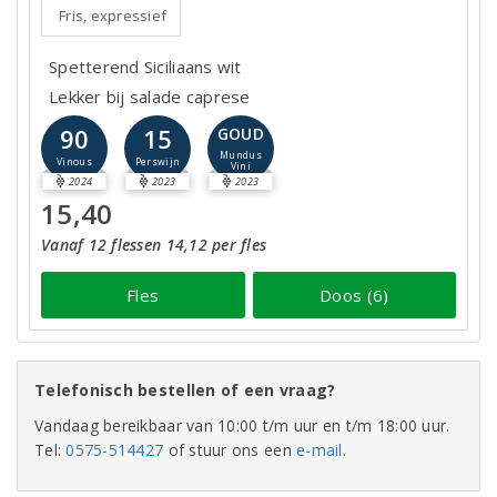
Fris, expressief
Spetterend Siciliaans wit
Lekker bij salade caprese
90
15
GOUD
Mundus
Vinous
Perswijn
Vini
2024
2023
2023
15,40
Vanaf 12 flessen 14,12 per fles
Fles
Doos (6)
Telefonisch bestellen of een vraag?
Vandaag bereikbaar van 10:00 t/m uur en t/m 18:00 uur.
Tel:
0575-514427
of stuur ons een
e-mail
.