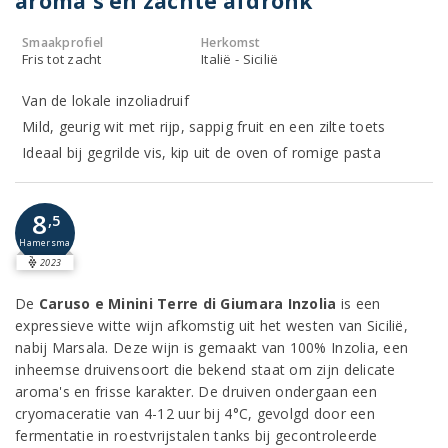
aroma's en zachte afdronk
Smaakprofiel
Herkomst
Fris tot zacht
Italië - Sicilië
Van de lokale inzoliadruif
Mild, geurig wit met rijp, sappig fruit en een zilte toets
Ideaal bij gegrilde vis, kip uit de oven of romige pasta
8
,5
Hamersma
2023
De
Caruso e Minini Terre di Giumara Inzolia
is een
expressieve witte wijn afkomstig uit het westen van Sicilië,
nabij Marsala. Deze wijn is gemaakt van 100% Inzolia, een
inheemse druivensoort die bekend staat om zijn delicate
aroma's en frisse karakter. De druiven ondergaan een
cryomaceratie van 4-12 uur bij 4°C, gevolgd door een
fermentatie in roestvrijstalen tanks bij gecontroleerde