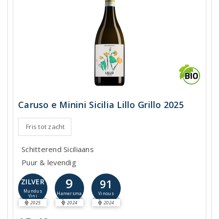
Caruso e Minini Sicilia Lillo Grillo 2025
Fris tot zacht
Schitterend Siciliaans
Puur & levendig
9
91
ZILVER
Mundus
Hamersma
Vinous
Vini
2025
2024
2024