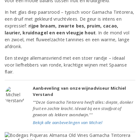
voor een mooie balans tussen fruit en kruidigheid.
In het glas diep paarsrood – typisch voor Garnacha Tintorera,
een druif met gekleurd vruchtvlees. De geur is intens en
expressief:
rijpe braam, zwarte bes, pruim, cacao,
laurier, kruidnagel en een vleugje hout
. In de mond vol
en zwoel, met fluweelzachte tannines en een warme, lange
afdronk.
Een stevige allemansvriend met een stoer randje – ideaal
voor liefhebbers van ronde, krachtige wijnen met Spaanse
flair.
Aanbeveling van onze wijnadviseur Michiel
Verstand
""Deze Garnacha Tintorera heeft alles: diepte, donker
fruit en zachte kracht. Ideaal bij een stoofpot of
gewoon als lekkere avondwijn.""
Bekijk alle aanbevelingen van Michiel