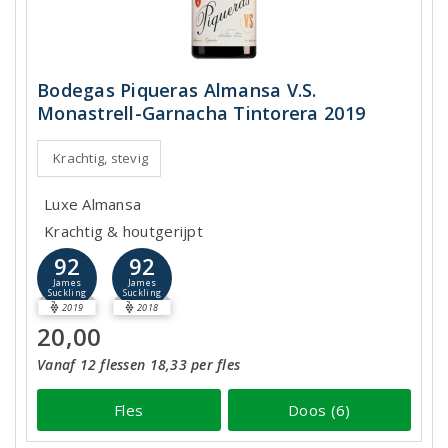
Bodegas Piqueras Almansa V.S.
Monastrell-Garnacha Tintorera 2019
Krachtig, stevig
Luxe Almansa
Krachtig & houtgerijpt
92
92
James
James
Suckling
Suckling
2019
2018
20,00
Vanaf 12 flessen 18,33 per fles
Fles
Doos (6)