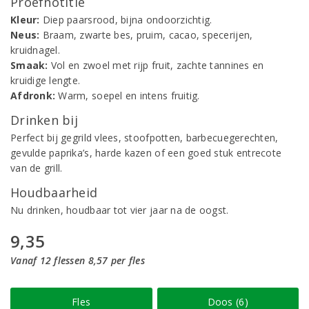
Proefnotitie
Kleur:
Diep paarsrood, bijna ondoorzichtig.
Neus:
Braam, zwarte bes, pruim, cacao, specerijen,
kruidnagel.
Smaak:
Vol en zwoel met rijp fruit, zachte tannines en
kruidige lengte.
Afdronk:
Warm, soepel en intens fruitig.
Drinken bij
Perfect bij gegrild vlees, stoofpotten, barbecuegerechten,
gevulde paprika’s, harde kazen of een goed stuk entrecote
van de grill.
Houdbaarheid
Nu drinken, houdbaar tot vier jaar na de oogst.
9,35
Vanaf 12 flessen 8,57 per fles
Fles
Doos (6)