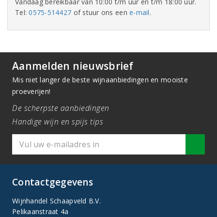
Vandaag bereikbaar van 10:00 t/m uur en t/m 18:00 uur.
Tel:
0575-514427
of stuur ons een
e-mail
.
Aanmelden nieuwsbrief
Mis niet langer de beste wijnaanbiedingen en mooiste
proeverijen!
De scherpste aanbiedingen
Handige wijn en spijs tips
Contactgegevens
Wijnhandel Schaapveld B.V.
Pelikaanstraat 4a