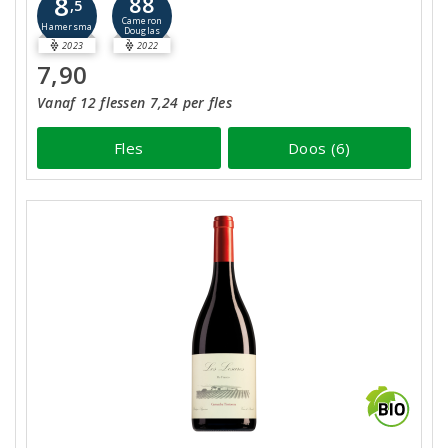
8
88
,5
Cameron
Hamersma
Douglas
2023
2022
7,90
Vanaf 12 flessen 7,24 per fles
Fles
Doos (6)