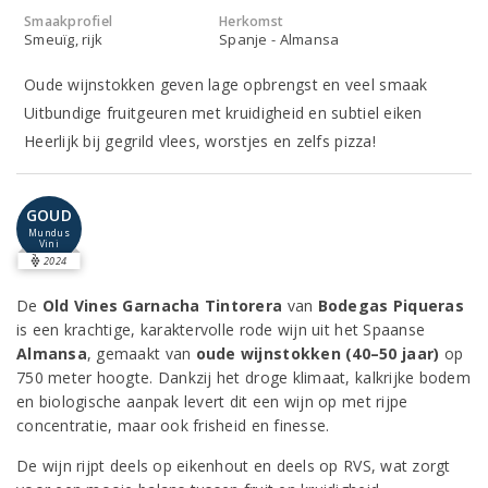
Smaakprofiel
Herkomst
Smeuïg, rijk
Spanje - Almansa
Oude wijnstokken geven lage opbrengst en veel smaak
Uitbundige fruitgeuren met kruidigheid en subtiel eiken
Heerlijk bij gegrild vlees, worstjes en zelfs pizza!
GOUD
Mundus
Vini
2024
De
Old Vines Garnacha Tintorera
van
Bodegas Piqueras
is een krachtige, karaktervolle rode wijn uit het Spaanse
Almansa
, gemaakt van
oude wijnstokken (40–50 jaar)
op
750 meter hoogte. Dankzij het droge klimaat, kalkrijke bodem
en biologische aanpak levert dit een wijn op met rijpe
concentratie, maar ook frisheid en finesse.
De wijn rijpt deels op eikenhout en deels op RVS, wat zorgt