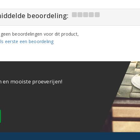
iddelde beoordeling:
n geen beoordelingen voor dit product,
ls eerste een beoordeling
n en mooiste proeverijen!