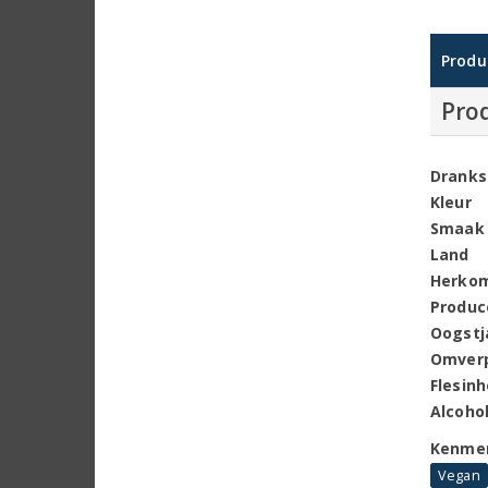
Produ
Pro
Dranks
Kleur
Smaak
Land
Herko
Produc
Oogstj
Omver
Flesin
Alcoho
Kenme
Vegan