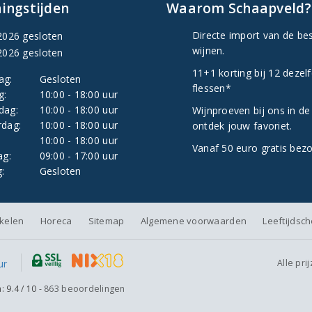
ingstijden
Waarom Schaapveld?
Directe import van de be
2026 gesloten
wijnen.
2026 gesloten
11+1 korting bij 12 dezel
ag:
Gesloten
flessen*
g:
10:00 - 18:00 uur
dag:
10:00 - 18:00 uur
Wijnproeven bij ons in de
dag:
10:00 - 18:00 uur
ontdek jouw favoriet.
:
10:00 - 18:00 uur
Vanaf 50 euro gratis bez
ag:
09:00 - 17:00 uur
:
Gesloten
nkelen
Horeca
Sitemap
Algemene voorwaarden
Leeftijdsc
Alle pri
n:
9.4
/
10
-
863
beoordelingen