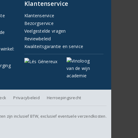
Klantenservice
ste
Klantenservice
Bezorgservice
Veelgestelde vragen
fde
Reviewbeleid
Kwaliteitsgarantie en service
 winkel:
orging
heck
Privacybeleid
Herroepingsrecht
jzen zijn inclusief BTW, exclusief eventuele verzendkosten.