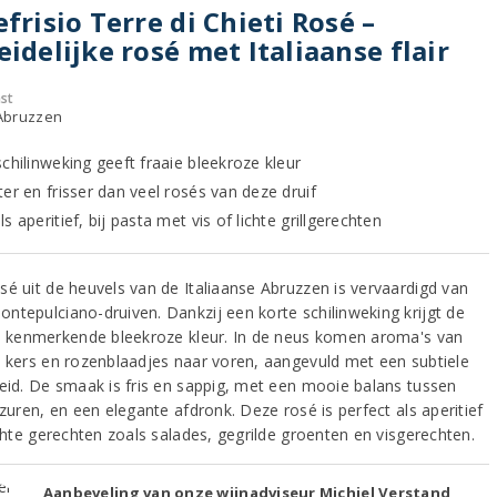
efrisio Terre di Chieti Rosé –
eidelijke rosé met Italiaanse flair
st
- Abruzzen
chilinweking geeft fraaie bleekroze kleur
er en frisser dan veel rosés van deze druif
s aperitief, bij pasta met vis of lichte grillgerechten
sé uit de heuvels van de Italiaanse Abruzzen is vervaardigd van
ntepulciano-druiven. Dankzij een korte schilinweking krijgt de
jn kenmerkende bleekroze kleur. In de neus komen aroma's van
, kers en rozenblaadjes naar voren, aangevuld met een subtiele
heid. De smaak is fris en sappig, met een mooie balans tussen
 zuren, en een elegante afdronk. Deze rosé is perfect als aperitief
ichte gerechten zoals salades, gegrilde groenten en visgerechten.
Aanbeveling van onze wijnadviseur Michiel Verstand