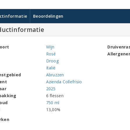
ctinformatie
Beoordelingen
ductinformatie
oort
Wijn
Druivenra
Rosé
Allergene
Droog
Italië
mstgebied
Abruzzen
ent
Azienda Collefrisio
aar
2025
pakking
6 flessen
houd
750 ml
l
13,00%
rken