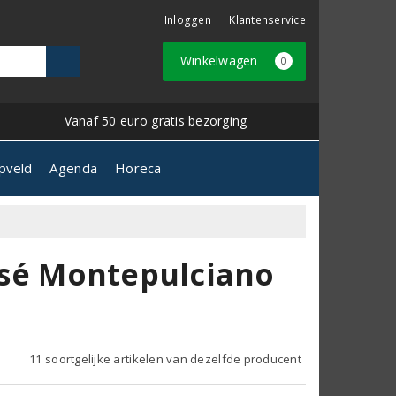
Inloggen
Klantenservice
Winkelwagen
0
Vanaf 50 euro gratis bezorging
pveld
Agenda
Horeca
Rosé Montepulciano
11 soortgelijke artikelen van dezelfde producent