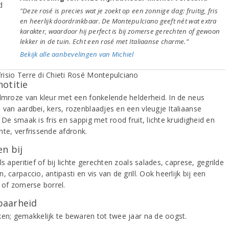
"Deze rosé is precies wat je zoekt op een zonnige dag: fruitig, fris
en heerlijk doordrinkbaar. De Montepulciano geeft nét wat extra
karakter, waardoor hij perfect is bij zomerse gerechten of gewoon
lekker in de tuin. Echt een rosé met Italiaanse charme."
Bekijk alle aanbevelingen van Michiel
notitie
almroze van kleur met een fonkelende helderheid. In de neus
 van aardbei, kers, rozenblaadjes en een vleugje Italiaanse
 De smaak is fris en sappig met rood fruit, lichte kruidigheid en
hte, verfrissende afdronk.
n bij
ls aperitief of bij lichte gerechten zoals salades, caprese, gegrilde
, carpaccio, antipasti en vis van de grill. Ook heerlijk bij een
k of zomerse borrel.
aarheid
ken; gemakkelijk te bewaren tot twee jaar na de oogst.