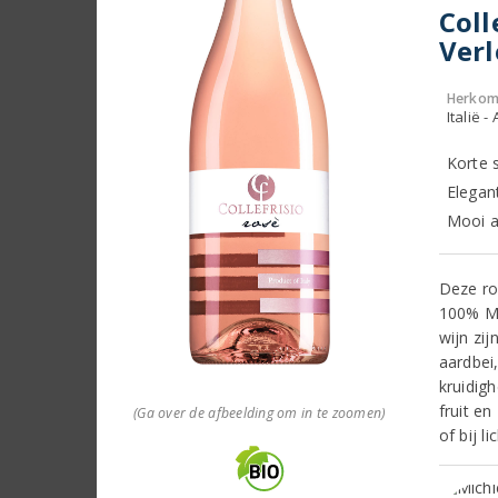
Coll
Verl
Herkom
Italië 
Korte s
Elegant
Mooi al
Deze ro
100% Mo
wijn zi
aardbei
kruidig
fruit en
(Ga over de afbeelding om in te zoomen)
of bij l