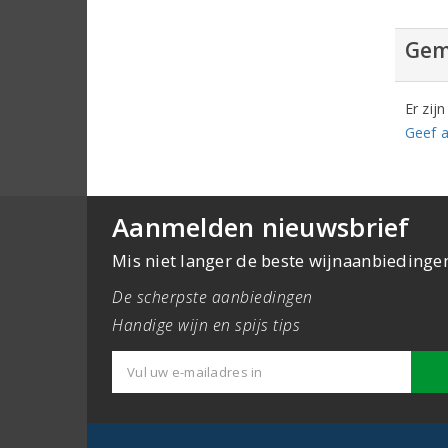
Gem
Er zij
Geef a
Aanmelden nieuwsbrief
Mis niet langer de beste wijnaanbiedinge
De scherpste aanbiedingen
Handige wijn en spijs tips