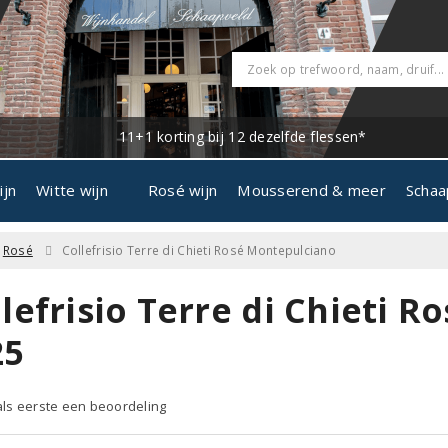
11+1 korting bij 12 dezelfde flessen*
ijn
Witte wijn
Rosé wijn
Mousserend & meer
Schaa
Rosé
Collefrisio Terre di Chieti Rosé Montepulciano
lefrisio Terre di Chieti 
25
 als eerste een beoordeling