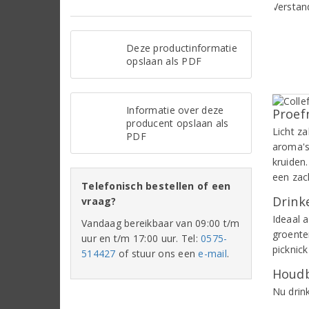
Deze productinformatie
opslaan als PDF
Informatie over deze
Proef
producent opslaan als
Licht z
PDF
aroma's
kruiden.
een zac
Telefonisch bestellen of een
Drinke
vraag?
Ideaal a
Vandaag bereikbaar van 09:00 t/m
groenten
uur en t/m 17:00 uur. Tel:
0575-
picknic
514427
of stuur ons een
e-mail
.
Houdb
Nu drin