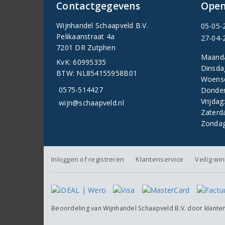
Contactgegevens
Open
Wijnhandel Schaapveld B.V.
05-05-
Pelikaanstraat 4a
27-04-
7201 DR Zutphen
Maand
KvK: 60995335
Dinsda
BTW: NL854155958B01
Woens
0575-514427
Donder
Vrijdag
wijn@schaapveld.nl
Zaterd
Zondag
Inloggen of registreren
Klantenservice
Veilig wi
Beoordeling van
Wijnhandel Schaapveld B.V.
door klante