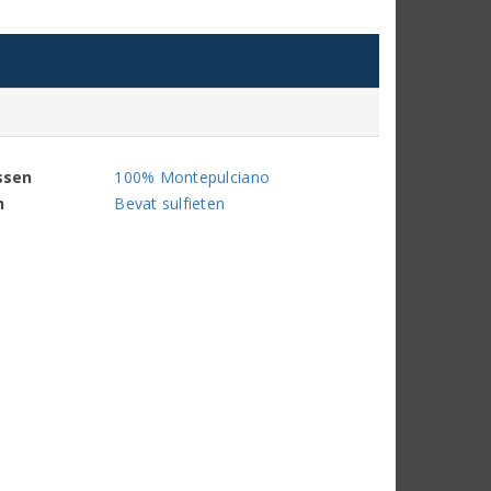
ssen
100% Montepulciano
n
Bevat sulfieten