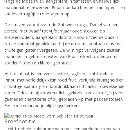
langs de Moselrivier, aangeplant in terrassen en nauwelijks
machinaal te bewerken. Pinot noir kan hier net aan rijpen – en
dat levert ragfijne rode wijnen op.
De druiven voor deze rode Gutswein oogst Daniel van een
perceel met twaalf tot vijftien jaar oude stokken op
leisteenbodem, aangeplant door zijn vooruitziende ouders.
Na de handmatige pluk laat hij de druiven spontaan (dus met
druifeigen gisten) vergisten. De wijn rijpt vervolgens zestien
maanden in gebruikte vaten van Frans eikenhout en wordt
zonder filteren en klaren gebotteld.
Het resultaat is een verrukkelijke, ragfijne, licht troebele
Pinot, met verleidelijk klein rood fruit, verfijnde kruidigheid en
prachtige spanning en doordrinkbaarheid dankzij opwekkende
zuren. Drink ‘m bij voorkeur licht gekoeld, op zichzelf, bij vers
gesneden charcuterie of bij gebraden kip met paddenstoelen.
Een rode waarvan je blijft bijschenken.
Proefnotitie
Licht troebele, robijnrode wijn met een sprekende geur van