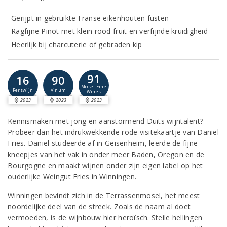
Gerijpt in gebruikte Franse eikenhouten fusten
Ragfijne Pinot met klein rood fruit en verfijnde kruidigheid
Heerlijk bij charcuterie of gebraden kip
91
16
90
Mosel Fine
Perswijn
Vinum
Wines
2023
2023
2023
Kennismaken met jong en aanstormend Duits wijntalent?
Probeer dan het indrukwekkende rode visitekaartje van Daniel
Fries. Daniel studeerde af in Geisenheim, leerde de fijne
kneepjes van het vak in onder meer Baden, Oregon en de
Bourgogne en maakt wijnen onder zijn eigen label op het
ouderlijke Weingut Fries in Winningen.
Winningen bevindt zich in de Terrassenmosel, het meest
noordelijke deel van de streek. Zoals de naam al doet
vermoeden, is de wijnbouw hier heroïsch. Steile hellingen