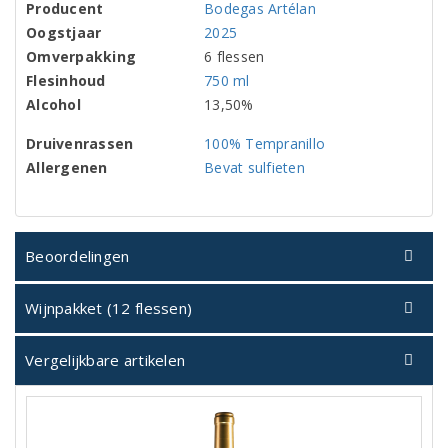
Producent
Bodegas Artélan
Oogstjaar
2025
Omverpakking
6 flessen
Flesinhoud
750 ml
Alcohol
13,50%
Druivenrassen
100% Tempranillo
Allergenen
Bevat sulfieten
Beoordelingen
Wijnpakket (12 flessen)
Vergelijkbare artikelen