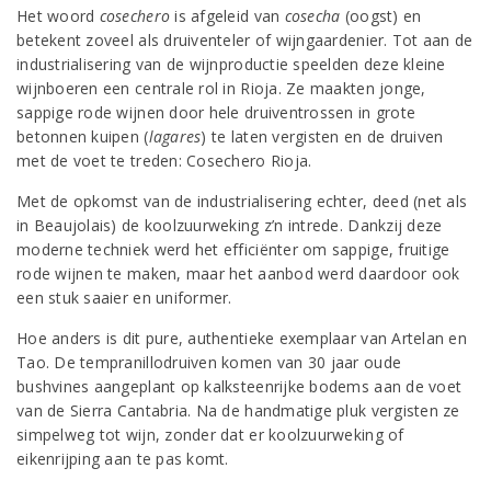
Het woord
cosechero
is afgeleid van
cosecha
(oogst) en
betekent zoveel als druiventeler of wijngaardenier. Tot aan de
industrialisering van de wijnproductie speelden deze kleine
wijnboeren een centrale rol in Rioja. Ze maakten jonge,
sappige rode wijnen door hele druiventrossen in grote
betonnen kuipen (
lagares
) te laten vergisten en de druiven
met de voet te treden: Cosechero Rioja.
Met de opkomst van de industrialisering echter, deed (net als
in Beaujolais) de koolzuurweking z’n intrede. Dankzij deze
moderne techniek werd het efficiënter om sappige, fruitige
rode wijnen te maken, maar het aanbod werd daardoor ook
een stuk saaier en uniformer.
Hoe anders is dit pure, authentieke exemplaar van Artelan en
Tao. De tempranillodruiven komen van 30 jaar oude
bushvines aangeplant op kalksteenrijke bodems aan de voet
van de Sierra Cantabria. Na de handmatige pluk vergisten ze
simpelweg tot wijn, zonder dat er koolzuurweking of
eikenrijping aan te pas komt.