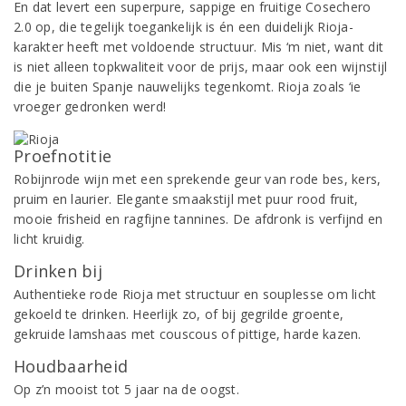
En dat levert een superpure, sappige en fruitige Cosechero
2.0 op, die tegelijk toegankelijk is én een duidelijk Rioja-
karakter heeft met voldoende structuur. Mis ‘m niet, want dit
is niet alleen topkwaliteit voor de prijs, maar ook een wijnstijl
die je buiten Spanje nauwelijks tegenkomt. Rioja zoals ‘ie
vroeger gedronken werd!
Proefnotitie
Robijnrode wijn met een sprekende geur van rode bes, kers,
pruim en laurier. Elegante smaakstijl met puur rood fruit,
mooie frisheid en ragfijne tannines. De afdronk is verfijnd en
licht kruidig.
Drinken bij
Authentieke rode Rioja met structuur en souplesse om licht
gekoeld te drinken. Heerlijk zo, of bij gegrilde groente,
gekruide lamshaas met couscous of pittige, harde kazen.
Houdbaarheid
Op z’n mooist tot 5 jaar na de oogst.