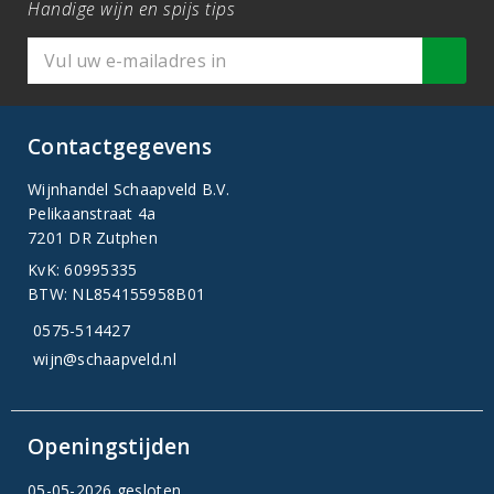
Handige wijn en spijs tips
Contactgegevens
Wijnhandel Schaapveld B.V.
Pelikaanstraat 4a
7201 DR Zutphen
KvK: 60995335
BTW: NL854155958B01
0575-514427
wijn@schaapveld.nl
Openingstijden
05-05-2026 gesloten