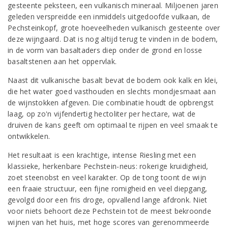
gesteente peksteen, een vulkanisch mineraal. Miljoenen jaren
geleden verspreidde een inmiddels uitgedoofde vulkaan, de
Pechsteinkopf, grote hoeveelheden vulkanisch gesteente over
deze wijngaard. Dat is nog altijd terug te vinden in de bodem,
in de vorm van basaltaders diep onder de grond en losse
basaltstenen aan het oppervlak.
Naast dit vulkanische basalt bevat de bodem ook kalk en klei,
die het water goed vasthouden en slechts mondjesmaat aan
de wijnstokken afgeven. Die combinatie houdt de opbrengst
laag, op zo'n vijfendertig hectoliter per hectare, wat de
druiven de kans geeft om optimaal te rijpen en veel smaak te
ontwikkelen.
Het resultaat is een krachtige, intense Riesling met een
klassieke, herkenbare Pechstein-neus: rokerige kruidigheid,
zoet steenobst en veel karakter. Op de tong toont de wijn
een fraaie structuur, een fijne romigheid en veel diepgang,
gevolgd door een fris droge, opvallend lange afdronk. Niet
voor niets behoort deze Pechstein tot de meest bekroonde
wijnen van het huis, met hoge scores van gerenommeerde