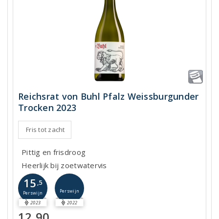
Reichsrat von Buhl Pfalz Weissburgunder
Trocken 2023
Fris tot zacht
Pittig en frisdroog
Heerlijk bij zoetwatervis
15
,5
Perswijn
Perswijn
2023
2022
12,90