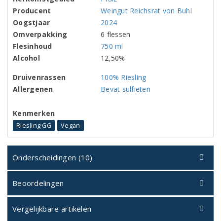
Producent
Weingut Reichsrat von Buhl
Oogstjaar
2024
Omverpakking
6 flessen
Flesinhoud
750 ml
Alcohol
12,50%
Druivenrassen
100% Riesling
Allergenen
Bevat sulfieten
Kenmerken
Riesling GG
Vegan
Onderscheidingen (10)
Beoordelingen
Vergelijkbare artikelen