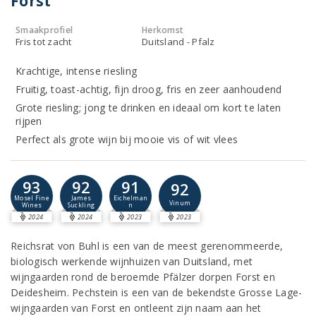
Forst
Smaakprofiel
Herkomst
Fris tot zacht
Duitsland - Pfalz
Krachtige, intense riesling
Fruitig, toast-achtig, fijn droog, fris en zeer aanhoudend
Grote riesling; jong te drinken en ideaal om kort te laten
rijpen
Perfect als grote wijn bij mooie vis of wit vlees
93
92
91
92
Mosel Fine
James
Eichelman
Vinum
Wines
Suckling
n
2024
2024
2023
2023
Reichsrat von Buhl is een van de meest gerenommeerde,
biologisch werkende wijnhuizen van Duitsland, met
wijngaarden rond de beroemde Pfälzer dorpen Forst en
Deidesheim. Pechstein is een van de bekendste Grosse Lage-
wijngaarden van Forst en ontleent zijn naam aan het