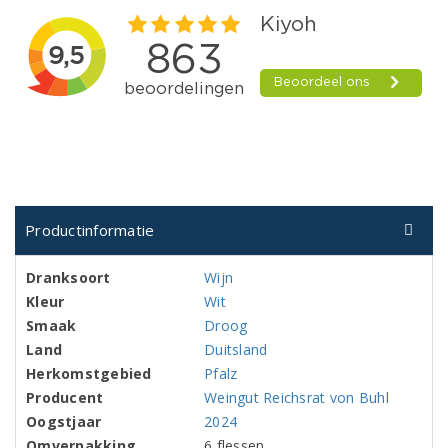
Productinformatie
Dranksoort
Wijn
Kleur
Wit
Smaak
Droog
Land
Duitsland
Herkomstgebied
Pfalz
Producent
Weingut Reichsrat von Buhl
Oogstjaar
2024
Omverpakking
6 flessen