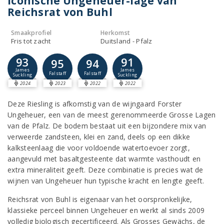
iconische Ungeheuer-lage van
Reichsrat von Buhl
Smaakprofiel
Herkomst
Fris tot zacht
Duitsland - Pfalz
93
91
95
94
James
James
Falstaff
Falstaff
Suckling
Suckling
2024
2023
2022
2022
Deze Riesling is afkomstig van de wijngaard Forster
Ungeheuer, een van de meest gerenommeerde Grosse Lagen
van de Pfalz. De bodem bestaat uit een bijzondere mix van
verweerde zandsteen, klei en zand, deels op een dikke
kalksteenlaag die voor voldoende watertoevoer zorgt,
aangevuld met basaltgesteente dat warmte vasthoudt en
extra mineraliteit geeft. Deze combinatie is precies wat de
wijnen van Ungeheuer hun typische kracht en lengte geeft.
Reichsrat von Buhl is eigenaar van het oorspronkelijke,
klassieke perceel binnen Ungeheuer en werkt al sinds 2009
volledig biologisch gecertificeerd. Als Grosses Gewächs, de