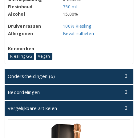
Flesinhoud
750 ml
Alcohol
15,00%
Druivenrassen
100% Riesling
Allergenen
Bevat sulfieten
Kenmerken
Riesling GG
Vegan
Onderscheidingen (6)
Beoordelingen
Vergelijkbare artikelen