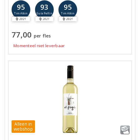
95
93
95
Tim Atkin
Guía Peñín
Tim Atkin
2021
2021
2021
77,00
per fles
Momenteel niet leverbaar
Alleen in
webshop