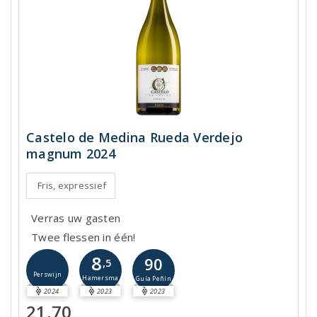
Castelo de Medina Rueda Verdejo
magnum 2024
Fris, expressief
Verras uw gasten
Twee flessen in één!
8
90
,5
Perswijn
Hamersma
Guía Peñín
2024
2023
2023
21,70