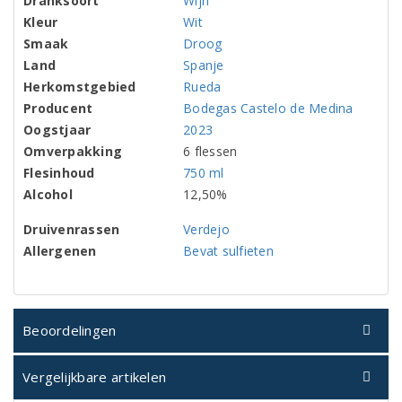
Dranksoort
Wijn
Kleur
Wit
Smaak
Droog
Land
Spanje
Herkomstgebied
Rueda
Producent
Bodegas Castelo de Medina
Oogstjaar
2023
Omverpakking
6 flessen
Flesinhoud
750 ml
Alcohol
12,50%
Druivenrassen
Verdejo
Allergenen
Bevat sulfieten
Beoordelingen
Vergelijkbare artikelen