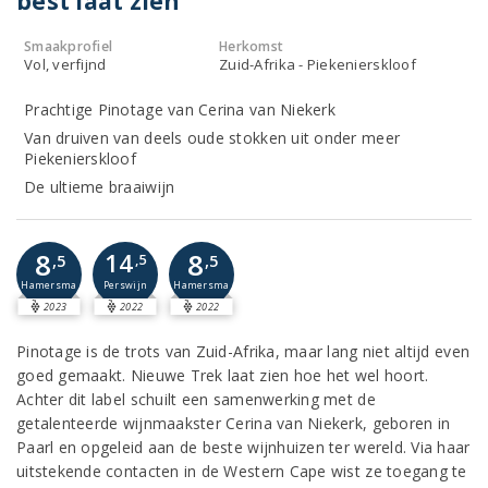
best laat zien
Smaakprofiel
Herkomst
Vol, verfijnd
Zuid-Afrika - Piekenierskloof
Prachtige Pinotage van Cerina van Niekerk
Van druiven van deels oude stokken uit onder meer
Piekenierskloof
De ultieme braaiwijn
8
8
14
,5
,5
,5
Perswijn
Hamersma
Hamersma
2023
2022
2022
Pinotage is de trots van Zuid-Afrika, maar lang niet altijd even
goed gemaakt. Nieuwe Trek laat zien hoe het wel hoort.
Achter dit label schuilt een samenwerking met de
getalenteerde wijnmaakster Cerina van Niekerk, geboren in
Paarl en opgeleid aan de beste wijnhuizen ter wereld. Via haar
uitstekende contacten in de Western Cape wist ze toegang te