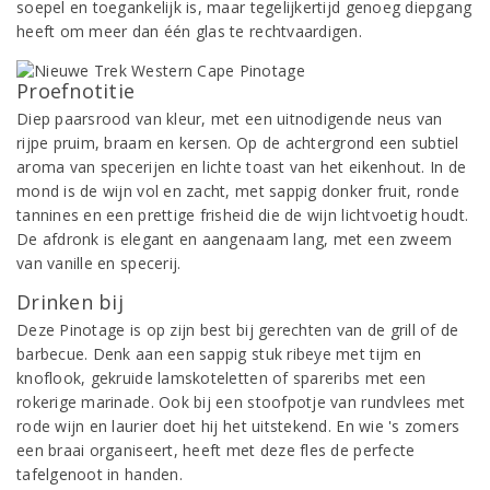
soepel en toegankelijk is, maar tegelijkertijd genoeg diepgang
heeft om meer dan één glas te rechtvaardigen.
Proefnotitie
Diep paarsrood van kleur, met een uitnodigende neus van
rijpe pruim, braam en kersen. Op de achtergrond een subtiel
aroma van specerijen en lichte toast van het eikenhout. In de
mond is de wijn vol en zacht, met sappig donker fruit, ronde
tannines en een prettige frisheid die de wijn lichtvoetig houdt.
De afdronk is elegant en aangenaam lang, met een zweem
van vanille en specerij.
Drinken bij
Deze Pinotage is op zijn best bij gerechten van de grill of de
barbecue. Denk aan een sappig stuk ribeye met tijm en
knoflook, gekruide lamskoteletten of spareribs met een
rokerige marinade. Ook bij een stoofpotje van rundvlees met
rode wijn en laurier doet hij het uitstekend. En wie 's zomers
een braai organiseert, heeft met deze fles de perfecte
tafelgenoot in handen.