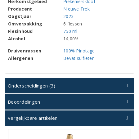
Herkomstgebied
Piekenierskloof
Producent
Nieuwe Trek
Oogstjaar
2023
Omverpakking
6 flessen
Flesinhoud
750 ml
Alcohol
14,00%
Druivenrassen
100% Pinotage
Allergenen
Bevat sulfieten
Onderscheidingen (3)
Beoordelingen
Vergelijkbare artikelen