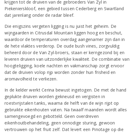
krijgen tot de druiven van de gebroeders Van Zyl in
Piekenierskloof, een gebied tussen Cederberg en Swartland
dat jarenlang onder de radar bleef.
Die enigszins vergeten ligging is nu juist het geheim. De
wijngaarden in Citrusdal Mountain liggen hoog en beschut,
waardoor de temperaturen overdag aangenamer zijn dan in
de hete vlaktes verderop. De oude bush vines, zorgvuldig
beheerd door de Van Zyl-broers, staan er kerngezond bij en
leveren druiven van uitzonderlijke kwaliteit. De combinatie van
hoogteligging, koele nachten en vakmanschap zorgt ervoor
dat de druiven volop rijp worden zonder hun frisheid en
aromavolheid te verliezen.
In de kelder werkt Cerina bewust ingetogen. De met de hand
geplukte druiven worden gekneusd en vergisten in
roestvrijstalen tanks, waarna de helft van de wijn rijpt op
gebruikte eikenhouten vaten. Na twaalf maanden wordt alles
samengevoegd en gebotteld. Geen overdreven
eikenhoutbehandeling, geen onnodige sturing, gewoon
vertrouwen op het fruit zelf. Dat levert een Pinotage op die