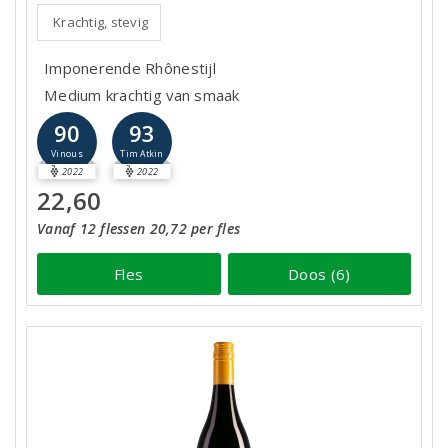
Krachtig, stevig
Imponerende Rhônestijl
Medium krachtig van smaak
90
93
Vinous
Tim Atkin
2022
2022
22,60
Vanaf 12 flessen 20,72 per fles
Fles
Doos (6)