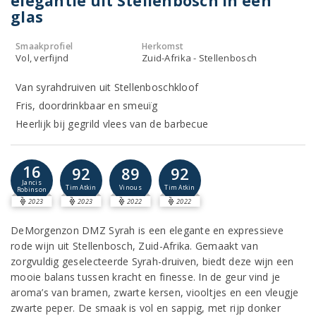
elegantie uit Stellenbosch in één
glas
Smaakprofiel
Herkomst
Vol, verfijnd
Zuid-Afrika - Stellenbosch
Van syrahdruiven uit Stellenboschkloof
Fris, doordrinkbaar en smeuïg
Heerlijk bij gegrild vlees van de barbecue
16
92
89
92
Jancis
Tim Atkin
Vinous
Tim Atkin
Robinson
2023
2023
2022
2022
DeMorgenzon DMZ Syrah is een elegante en expressieve
rode wijn uit Stellenbosch, Zuid-Afrika. Gemaakt van
zorgvuldig geselecteerde Syrah-druiven, biedt deze wijn een
mooie balans tussen kracht en finesse. In de geur vind je
aroma’s van bramen, zwarte kersen, viooltjes en een vleugje
zwarte peper. De smaak is vol en sappig, met rijp donker