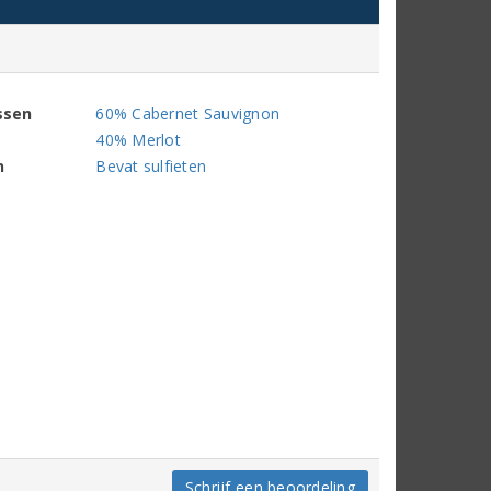
ssen
60% Cabernet Sauvignon
40% Merlot
n
Bevat sulfieten
Schrijf een beoordeling