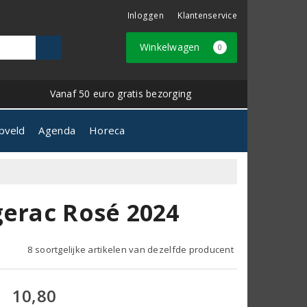
Inloggen
Klantenservice
Winkelwagen
0
Vanaf 50 euro gratis bezorging
pveld
Agenda
Horeca
gerac Rosé 2024
8 soortgelijke artikelen van dezelfde producent
10,80