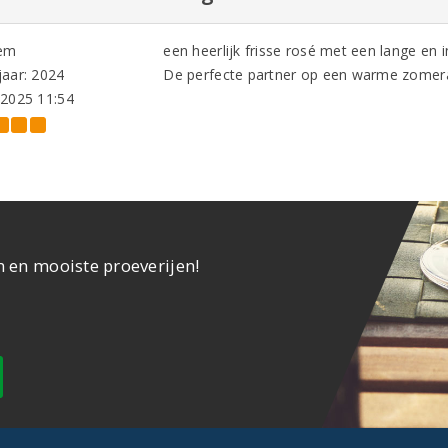
em
een heerlijk frisse rosé met een lange en 
aar: 2024
De perfecte partner op een warme zomera
-2025 11:54
n en mooiste proeverijen!