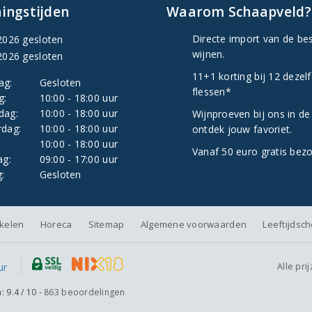
ingstijden
Waarom Schaapveld?
Directe import van de be
2026 gesloten
wijnen.
2026 gesloten
11+1 korting bij 12 dezel
ag:
Gesloten
flessen*
g:
10:00 - 18:00 uur
dag:
10:00 - 18:00 uur
Wijnproeven bij ons in de
dag:
10:00 - 18:00 uur
ontdek jouw favoriet.
:
10:00 - 18:00 uur
Vanaf 50 euro gratis bez
ag:
09:00 - 17:00 uur
:
Gesloten
nkelen
Horeca
Sitemap
Algemene voorwaarden
Leeftijdsc
Alle pri
n:
9.4
/
10
-
863
beoordelingen