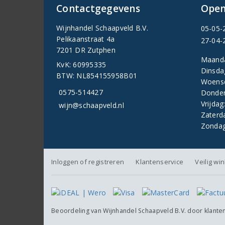
Contactgegevens
Open
Wijnhandel Schaapveld B.V.
05-05-
Pelikaanstraat 4a
27-04-
7201 DR Zutphen
Maand
KvK: 60995335
Dinsda
BTW: NL854155958B01
Woens
0575-514427
Donder
Vrijdag
wijn@schaapveld.nl
Zaterd
Zondag
Inloggen of registreren
Klantenservice
Veilig wi
Beoordeling van
Wijnhandel Schaapveld B.V.
door klante