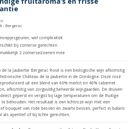
ndige fruitaroma's en frisse
antie
st
jk - Bergerac
noepjesgeuren, wel complexiteit
eschikt bij zomerse gerechten
makkelijk 2 zomerseizoenen mee
 de la Jaubertie Bergerac Rosé is een biologische wijn afkomstig
 historische Château de la Jaubertie in de Dordogne. Deze rosé
eproduceerd uit een blend van 60% merlot en 40% cabernet
on, afkomstig van zorgvuldig beheerde wijngaarden. De druiven
direct geperst en vergist bij lage temperaturen om de fruitige
 te behouden. Het resultaat is een lichtroze wijn met een
ief bouquet van rode bessen en zwarte bessen, perfect in balans
l als aperitief of bij lichte gerechten.