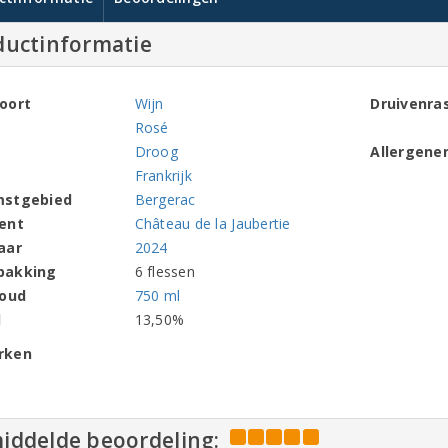
ductinformatie
oort
Wijn
Druivenra
Rosé
Droog
Allergene
Frankrijk
mstgebied
Bergerac
ent
Château de la Jaubertie
aar
2024
pakking
6 flessen
houd
750 ml
l
13,50%
rken
iddelde beoordeling: