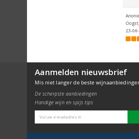
Anoni
Oogstj
23-06
Aanmelden nieuwsbrief
Mis niet langer de beste wijnaanbiedinge
De scherpste aanbiedingen
Handige wijn en spijs tips