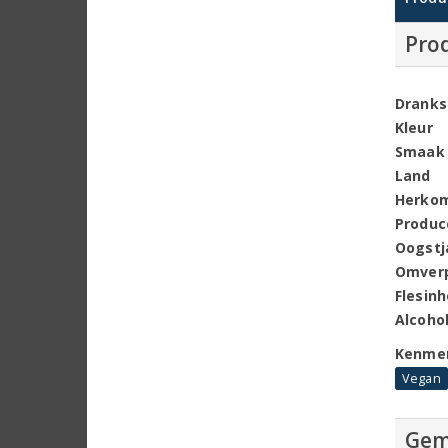
Pro
Dranks
Kleur
Smaak
Land
Herko
Produc
Oogstj
Omver
Flesin
Alcoho
Kenme
Vegan
Gem