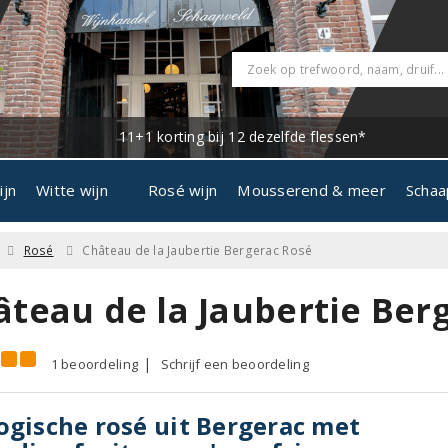
11+1 korting bij 12 dezelfde flessen*
ijn
Witte wijn
Rosé wijn
Mousserend & meer
Schaa
Rosé
Château de la Jaubertie Bergerac Rosé
âteau de la Jaubertie Ber
1 beoordeling
Schrijf een beoordeling
ogische rosé uit Bergerac met