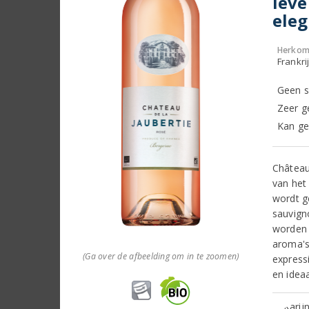
leve
eleg
Herkom
Frankri
Geen s
Zeer g
Kan ge
Château
van het
wordt g
sauvign
worden 
aroma's
(Ga over de afbeelding om in te zoomen)
express
en ideaa