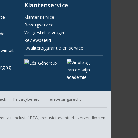
Klantenservice
ste
Klantenservice
Bezorgservice
Veelgestelde vragen
fde
Reviewbeleid
Kwaliteitsgarantie en service
 winkel:
orging
heck
Privacybeleid
Herroepingsrecht
jzen zijn inclusief BTW, exclusief eventuele verzendkosten.