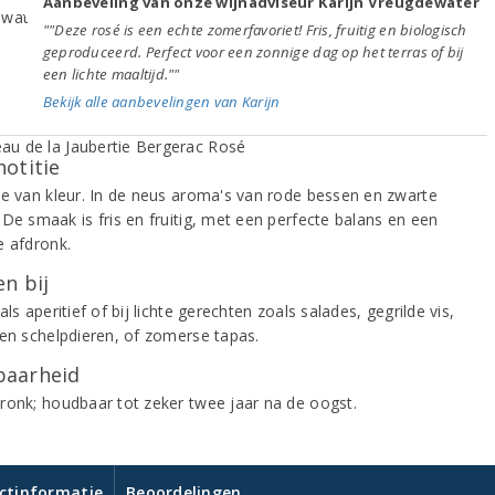
Aanbeveling van onze wijnadviseur Karijn Vreugdewater
""Deze rosé is een echte zomerfavoriet! Fris, fruitig en biologisch
geproduceerd. Perfect voor een zonnige dag op het terras of bij
een lichte maaltijd.""
Bekijk alle aanbevelingen van Karijn
notitie
ze van kleur. In de neus aroma's van rode bessen en zwarte
 De smaak is fris en fruitig, met een perfecte balans en een
e afdronk.
n bij
als aperitief of bij lichte gerechten zoals salades, gegrilde vis,
 en schelpdieren, of zomerse tapas.
aarheid
ronk; houdbaar tot zeker twee jaar na de oogst.
ctinformatie
Beoordelingen