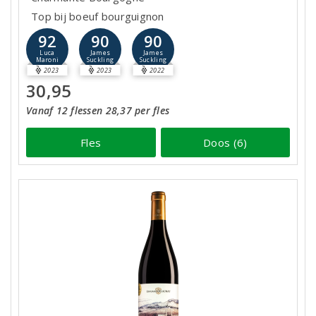
Top bij boeuf bourguignon
92
90
90
Luca
James
James
Maroni
Suckling
Suckling
2023
2023
2022
30,95
Vanaf 12 flessen 28,37 per fles
Fles
Doos (6)