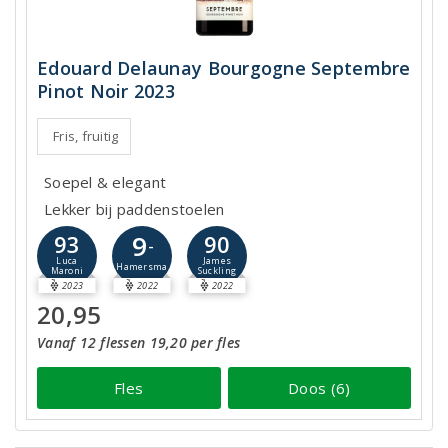
Edouard Delaunay Bourgogne Septembre
Pinot Noir 2023
Fris, fruitig
Soepel & elegant
Lekker bij paddenstoelen
9
93
90
-
Luca
James
Hamersma
Maroni
Suckling
2023
2022
2022
20,95
Vanaf 12 flessen 19,20 per fles
Fles
Doos (6)