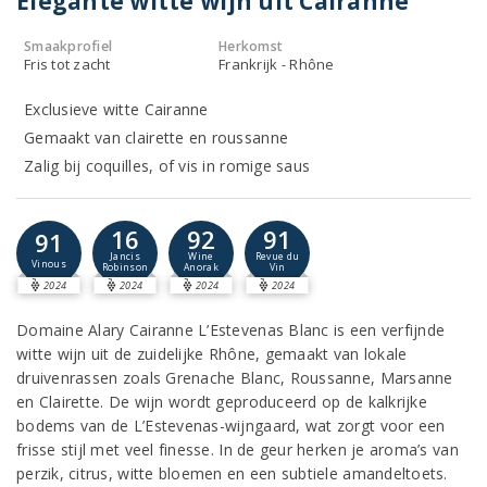
Elegante witte wijn uit Cairanne
Smaakprofiel
Herkomst
Fris tot zacht
Frankrijk - Rhône
Exclusieve witte Cairanne
Gemaakt van clairette en roussanne
Zalig bij coquilles, of vis in romige saus
16
92
91
91
Jancis
Wine
Revue du
Vinous
Robinson
Anorak
Vin
2024
2024
2024
2024
Domaine Alary Cairanne L’Estevenas Blanc is een verfijnde
witte wijn uit de zuidelijke Rhône, gemaakt van lokale
druivenrassen zoals Grenache Blanc, Roussanne, Marsanne
en Clairette. De wijn wordt geproduceerd op de kalkrijke
bodems van de L’Estevenas-wijngaard, wat zorgt voor een
frisse stijl met veel finesse. In de geur herken je aroma’s van
perzik, citrus, witte bloemen en een subtiele amandeltoets.