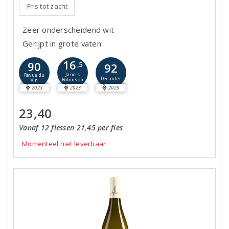
Fris tot zacht
Zeer onderscheidend wit
Gerijpt in grote vaten
16
90
,5
92
Jancis
Revue du
Decanter
Robinson
Vin
2023
2023
2023
23,40
Vanaf 12 flessen 21,45 per fles
Momenteel niet leverbaar