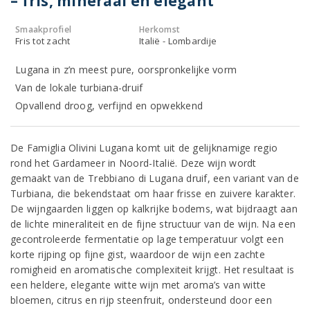
– fris, mineraal en elegant
Smaakprofiel
Herkomst
Fris tot zacht
Italië - Lombardije
Lugana in z’n meest pure, oorspronkelijke vorm
Van de lokale turbiana-druif
Opvallend droog, verfijnd en opwekkend
De Famiglia Olivini Lugana komt uit de gelijknamige regio
rond het Gardameer in Noord-Italië. Deze wijn wordt
gemaakt van de Trebbiano di Lugana druif, een variant van de
Turbiana, die bekendstaat om haar frisse en zuivere karakter.
De wijngaarden liggen op kalkrijke bodems, wat bijdraagt aan
de lichte mineraliteit en de fijne structuur van de wijn. Na een
gecontroleerde fermentatie op lage temperatuur volgt een
korte rijping op fijne gist, waardoor de wijn een zachte
romigheid en aromatische complexiteit krijgt. Het resultaat is
een heldere, elegante witte wijn met aroma’s van witte
bloemen, citrus en rijp steenfruit, ondersteund door een