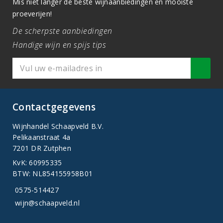
Mis niet langer de beste wijnaanbiedingen en mooiste
proeverijen!
De scherpste aanbiedingen
Handige wijn en spijs tips
Contactgegevens
Wijnhandel Schaapveld B.V.
Pelikaanstraat 4a
7201 DR Zutphen
KvK: 60995335
BTW: NL854155958B01
0575-514427
wijn@schaapveld.nl