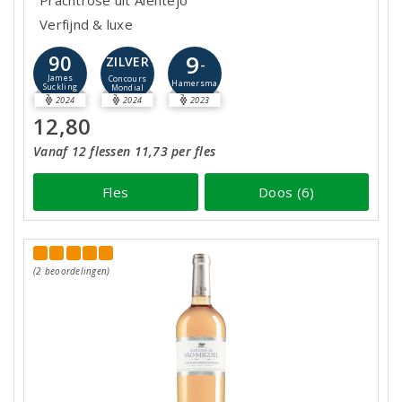
Prachtrosé uit Alentejo
Verfijnd & luxe
9
90
ZILVER
-
James
Concours
Hamersma
Suckling
Mondial
2024
2024
2023
12,80
Vanaf 12 flessen 11,73 per fles
Fles
Doos (6)
(2 beoordelingen)