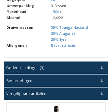
Omverpakking
3 flessen
Flesinhoud
1500 ml
Alcohol
12,00%
Druivenrassen
50% Touriga Nacional
30% Aragonez
20% Syrah
Allergenen
Bevat sulfieten
Onderscheidingen (3)
Beoordelingen
Vergelijkbare artikelen