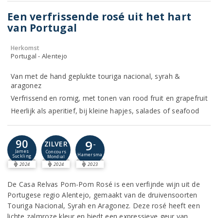
Een verfrissende rosé uit het hart
van Portugal
Herkomst
Portugal - Alentejo
Van met de hand geplukte touriga nacional, syrah &
aragonez
Verfrissend en romig, met tonen van rood fruit en grapefruit
Heerlijk als aperitief, bij kleine hapjes, salades of seafood
90
9
-
ZILVER
James
Concours
Hamersma
Suckling
Mondial
2024
2024
2023
De Casa Relvas Pom-Pom Rosé is een verfijnde wijn uit de
Portugese regio Alentejo, gemaakt van de druivensoorten
Touriga Nacional, Syrah en Aragonez. Deze rosé heeft een
lichte zalmroze kleur en biedt een expressieve geur van