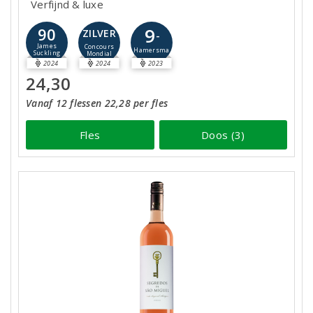
Verfijnd & luxe
9
90
ZILVER
-
James
Concours
Hamersma
Suckling
Mondial
2024
2024
2023
24,30
Vanaf 12 flessen 22,28 per fles
Fles
Doos (3)