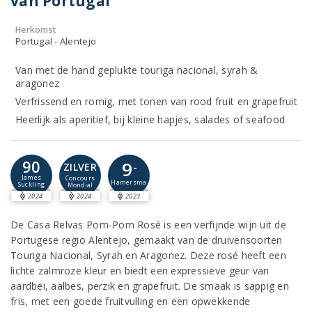
van Portugal
Herkomst
Portugal - Alentejo
Van met de hand geplukte touriga nacional, syrah &
aragonez
Verfrissend en romig, met tonen van rood fruit en grapefruit
Heerlijk als aperitief, bij kleine hapjes, salades of seafood
90
9
-
ZILVER
James
Concours
Hamersma
Suckling
Mondial
2024
2024
2023
De Casa Relvas Pom-Pom Rosé is een verfijnde wijn uit de
Portugese regio Alentejo, gemaakt van de druivensoorten
Touriga Nacional, Syrah en Aragonez. Deze rosé heeft een
lichte zalmroze kleur en biedt een expressieve geur van
aardbei, aalbes, perzik en grapefruit. De smaak is sappig en
fris, met een goede fruitvulling en een opwekkende