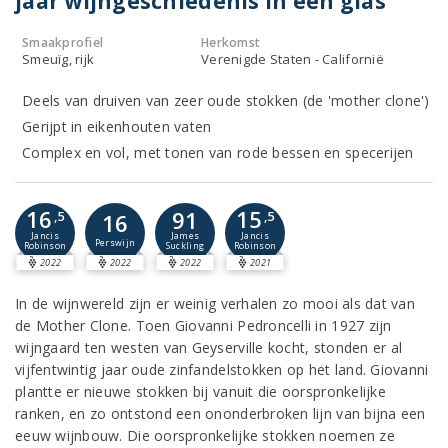
jaar wijngeschiedenis in één glas
Smaakprofiel
Herkomst
Smeuïg, rijk
Verenigde Staten - Californië
Deels van druiven van zeer oude stokken (de 'mother clone')
Gerijpt in eikenhouten vaten
Complex en vol, met tonen van rode bessen en specerijen
16
15
91
,5
16
,5
Jancis
Jancis
James
Perswijn
Robinson
Robinson
Suckling
2022
2022
2022
2021
In de wijnwereld zijn er weinig verhalen zo mooi als dat van
de Mother Clone. Toen Giovanni Pedroncelli in 1927 zijn
wijngaard ten westen van Geyserville kocht, stonden er al
vijfentwintig jaar oude zinfandelstokken op het land. Giovanni
plantte er nieuwe stokken bij vanuit die oorspronkelijke
ranken, en zo ontstond een ononderbroken lijn van bijna een
eeuw wijnbouw. Die oorspronkelijke stokken noemen ze