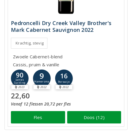
Pedroncelli Dry Creek Valley Brother's
Mark Cabernet Sauvignon 2022
Krachtig, stevig
Zwoele Cabernet-blend
Cassis, pruim & vanille
9
90
16
James
Hamersma
Perswijn
Suckling
2023
2022
2022
22,60
Vanaf 12 flessen 20,72 per fles
Fles
Doos (12)