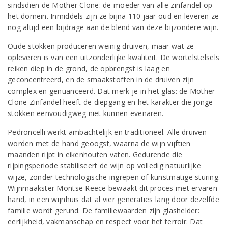
sindsdien de Mother Clone: de moeder van alle zinfandel op
het domein. Inmiddels zijn ze bijna 110 jaar oud en leveren ze
nog altijd een bijdrage aan de blend van deze bijzondere wijn.
Oude stokken produceren weinig druiven, maar wat ze
opleveren is van een uitzonderlijke kwaliteit. De wortelstelsels
reiken diep in de grond, de opbrengst is laag en
geconcentreerd, en de smaakstoffen in de druiven zijn
complex en genuanceerd. Dat merk je in het glas: de Mother
Clone Zinfandel heeft de diepgang en het karakter die jonge
stokken eenvoudigweg niet kunnen evenaren.
Pedroncelli werkt ambachtelijk en traditioneel. Alle druiven
worden met de hand geoogst, waarna de wijn vijftien
maanden rijpt in eikenhouten vaten. Gedurende die
rijpingsperiode stabiliseert de wijn op volledig natuurlijke
wijze, zonder technologische ingrepen of kunstmatige sturing.
Wijnmaakster Montse Reece bewaakt dit proces met ervaren
hand, in een wijnhuis dat al vier generaties lang door dezelfde
familie wordt gerund. De familiewaarden zijn glashelder:
eerlijkheid, vakmanschap en respect voor het terroir. Dat